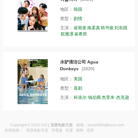
地区：
韩国
类型：
剧情
主演：
崔珉奎
南柔真
韩书俊
刘东国
权雅凛
崔希胜
水驴清洁公司 Agua
Donkeys
(2020)
地区：
美国
类型：
喜剧
主演：
科洛尔·钱伯斯
杰里米·杰克逊
Copyright © 2016-2021
迅雷电影天堂
邮箱：
xunlei800@busrr.com
友情链接：
迅雷电影天堂
学霸盘
百度
搜狗
迅雷