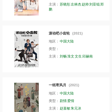
主演：
苏晓彤
左林杰
赵帅
刘亚锟
郑
鹏
滚动吧小齿轮
(2021)
地区：
中国大陆
类型：
主演：
刘畅
淮文
文生
邱赫南
一纸寄风月
(2021)
地区：
中国大陆
类型：
剧情
爱情
主演：
赵嘉敏
朱元冰