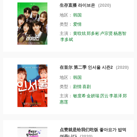
生存直播 라이브온
(2020)
地区：
韩国
类型：
爱情
主演：
黄旼炫
郑多彬
卢宗贤
杨惠智
李多斌
在首尔 第二季 인서울 시즌2
(2020)
地区：
韩国
类型：
剧情
喜剧
主演：
敏度希
金妍瑞
厉云
李基泽
郑
惠莲
点赞就是给我们吃饭 좋아요가 밥먹
여줍니다
(2020)