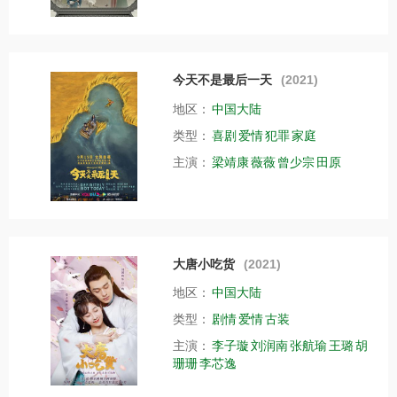
今天不是最后一天
(2021)
地区：
中国大陆
类型：
喜剧
爱情
犯罪
家庭
主演：
梁靖康
薇薇
曾少宗
田原
大唐小吃货
(2021)
地区：
中国大陆
类型：
剧情
爱情
古装
主演：
李子璇
刘润南
张航瑜
王璐
胡
珊珊
李芯逸