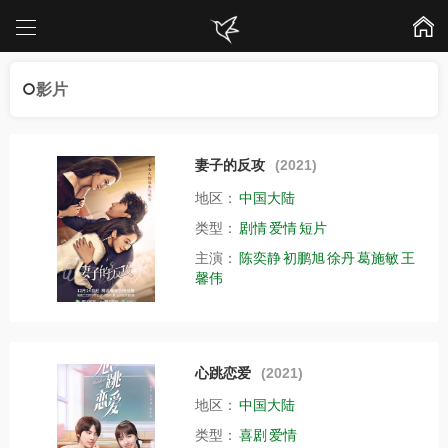
影片
妻子的反攻
(2021)
地区：
中国大陆
类型：
剧情
爱情
短片
主演：
陈奕静
初鹏旭
徐丹
葛施敏
王
馨伟
心跳恋爱
(2021)
地区：
中国大陆
类型：
喜剧
爱情