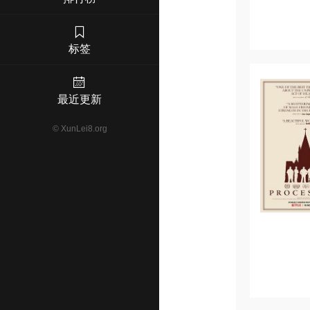
标签
最近更新
©
XunLei8.org