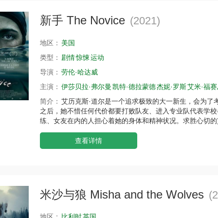
新手 The Novice
(2021)
地区：
美国
类型：
剧情
惊悚
运动
导演：
劳伦·哈达威
主演：
伊莎贝拉·弗尔曼
凯特·德拉蒙德
杰妮·罗斯
艾米·福赛
简介：
艾历克斯·道尔是一个追求极致的大一新生，会为了
之后，她不惜任何代价都要打败队友、进入专业队代表学校
练、女友在内的人担心着她的身体和精神状况。求胜心切的
查看详情
米沙与狼 Misha and the Wolves
(
地区：
比利时
英国