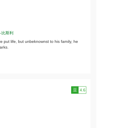
-比斯利
e put life, but unbeknownst to his family, he
arks.
豆
4.6