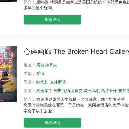
简介：
唐纳德·特朗普是如何当选美国总统的？本部黑色幽默
多年的这个疑问。
查看详情
心碎画廊 The Broken Heart Galler
地区：
美国
加拿大
类型：
爱情
导演：
纳塔利·克林斯基
主演：
杰拉尔丁·维斯瓦纳坦
戴克·蒙哥马利
乌特卡什·安邦
简介：
故事讲述露西天生就是一名收藏家，她与男友分手，
恋爱时的物品放在哪里，于是她在一家陌生酒店的大厅中策
学会了放手去爱。
查看详情