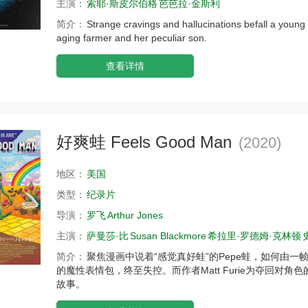
主演：
索耶·斯皮尔伯格
芭芭拉·金斯利
简介：
Strange cravings and hallucinations befall a young 
aging farmer and her peculiar son.
查看详情
好爽蛙 Feels Good Man
(2020)
地区：
美国
类型：
纪录片
导演：
罗飞
Arthur Jones
主演：
萨曼莎·比
Susan Blackmore
希拉里·罗德姆·克林顿
简介：
聚焦漫画中说着“感觉真好蛙”的Pepe蛙，如何由
的魔性表情包，终至失控。而作者Matt Furie为夺回对
故事。