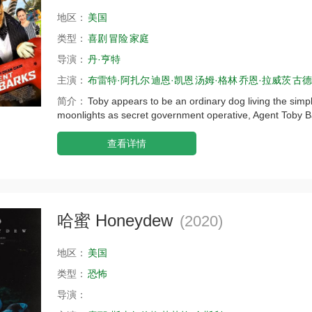
地区：
美国
类型：
喜剧
冒险
家庭
导演：
丹·亨特
主演：
布雷特·阿扎尔
迪恩·凯恩
汤姆·格林
乔恩·拉威茨
古德
简介：
Toby appears to be an ordinary dog living the simpl
moonlights as secret government operative, Agent Toby B
查看详情
哈蜜 Honeydew
(2020)
地区：
美国
类型：
恐怖
导演：