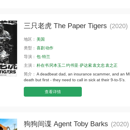
三只老虎 The Paper Tigers
(2020)
地区：
美国
类型：
喜剧
动作
导演：
包·特兰
主演：
朴在书
冈本玉二
约书亚·萨达索
袁文忠
袁之正
简介：
A deadbeat dad, an insurance scammer, and an M
death but first - they need to call in sick at their 9-to-5's.
查看详情
狗狗间谍 Agent Toby Barks
(2020)