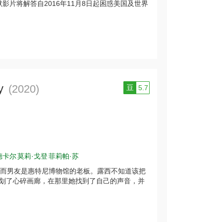
影片将解答自2016年11月8日起困惑美国及世界
y
(2020)
豆
5.7
德卡尔
莫莉·戈登
菲莉帕·苏
而男友是惠特尼博物馆的老板。露西不知道该把
划了心碎画廊，在那里她找到了自己的声音，并