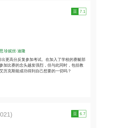
豆
7.1
思
珍妮丝·迪隆
考出更高分反复参加考试。在加入了学校的赛艇部
参加比赛的念头越发强烈，但与此同时，包括教
艾历克斯能成功得到自己想要的一切吗？
2021)
豆
6.7