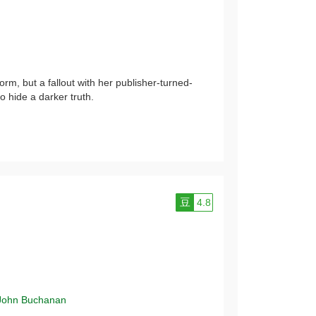
m, but a fallout with her publisher-turned-
o hide a darker truth.
豆
4.8
John Buchanan