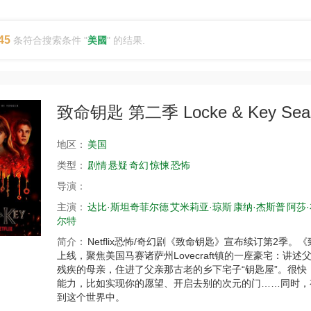
45
条符合搜索条件 "
美國
" 的结果.
致命钥匙 第二季 Locke & Key Seas
地区：
美国
类型：
剧情
悬疑
奇幻
惊悚
恐怖
导演：
主演：
达比·斯坦奇菲尔德
艾米莉亚·琼斯
康纳·杰斯普
阿莎
尔特
简介：
Netflix恐怖/奇幻剧《致命钥匙》宣布续订第2季
上线，聚焦美国马赛诸萨州Lovecraft镇的一座豪宅：讲述
残疾的母亲，住进了父亲那古老的乡下宅子“钥匙屋”。很
能力，比如实现你的愿望、开启去别的次元的门……同时，
到这个世界中。