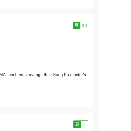
豆
6.1
MA coach must avenge their Kung Fu master's
豆
- -