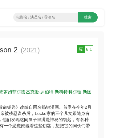
on 2
(2021)
豆
6.1
·布罗姆菲尔德
杰克逊·罗伯特·斯科特
科尔顿·斯图
。《致命钥匙》改编自同名畅销漫画。首季在今年2月
父亲被残忍谋杀后，Locke家的三个儿女跟随身有
快，他们发现这间屋子里满是神秘的钥匙，有各种
有一个恶魔觊觎着这些钥匙，想把它的同伙们带