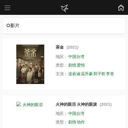
影片
茶金
(2021)
地区：
中国台湾
类型：
剧情
爱情
主演：
连俞涵
温升豪
郭子乾
李杏
火神的眼泪 火神的眼淚
(2021)
地区：
中国台湾
类型：
剧情
动作