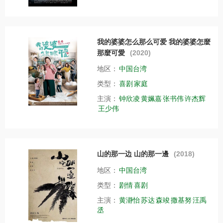
我的婆婆怎么那么可爱 我的婆婆怎麼
那麼可愛
(2020)
地区：
中国台湾
类型：
喜剧
家庭
主演：
钟欣凌
黄姵嘉
张书伟
许杰辉
王少伟
山的那一边 山的那一邊
(2018)
地区：
中国台湾
类型：
剧情
喜剧
主演：
黄瀞怡
苏达
森竣
撒基努
汪禹
丞