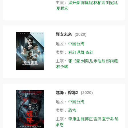
主演：
温升豪
陈庭妮
林柏宏
刘冠廷
夏腾宏
预支未来
(2020)
地区：
中国台湾
类型：
科幻
悬疑
奇幻
主演：
张书豪
刘奕儿
禾浩辰
邵雨薇
林予晞
馗降：粽邪2
(2020)
地区：
中国台湾
类型：
恐怖
主演：
李康生
陈博正
雷洪
夏于乔
邹
承恩