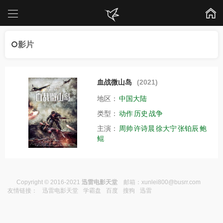
影片
血战微山岛
(2021)
地区：
中国大陆
类型：
动作
历史
战争
主演：
周帅
许诗晨
徐大宁
张铂辰
鲍
鲲
Copyright © 2016-2021
迅雷电影天堂
邮箱：
xunlei800@busrr.com
友情链接：
迅雷电影天堂
学霸盘
百度
搜狗
迅雷