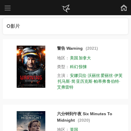
影片
警告 Warning
(2021)
地区：
美国
加拿大
类型：
科幻
惊悚
主演：
安娜贝拉·沃丽丝
爱丽丝·伊芙
托马斯·简
亚历克斯·帕蒂弗
鲁伯特·
艾弗雷特
六分钟到午夜 Six Minutes To
Midnight
(2020)
地区：
英国