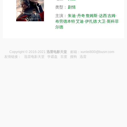
类型：
剧情
主演：
朱迪·丹奇
詹姆斯·达西
吉姆·
布劳德本特
艾迪·伊扎德
大卫·斯科菲
尔德
Copyright © 2016-2021
迅雷电影天堂
邮箱：
xunlei800@busrr.com
友情链接：
迅雷电影天堂
学霸盘
百度
搜狗
迅雷