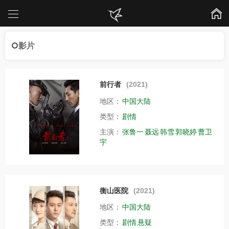
影片
前行者
(2021)
地区：
中国大陆
类型：
剧情
主演：
张鲁一
聂远
韩雪
郭晓婷
曹卫
宇
衡山医院
(2021)
地区：
中国大陆
类型：
剧情
悬疑