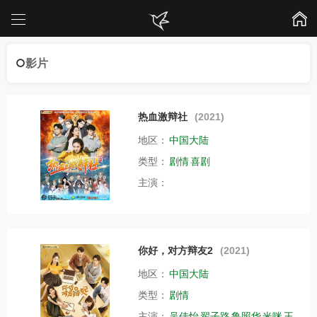
影片
热血激辩社
(2021)
地区：
中国大陆
类型：
剧情
喜剧
主演：
你好，对方辩友2
(2021)
地区：
中国大陆
类型：
剧情
主演：
吴佳怡
翟子路
鲁照华
米咪
王