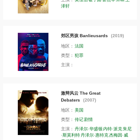
泽轩
郊区男孩 Banlieusards
(2019)
地区：
法国
类型：
犯罪
主演：
激辩风云 The Great
Debaters
(2007)
地区：
美国
类型：
传记
剧情
主演：
丹泽尔·华盛顿
内特·派克
朱尼
·斯莫利特
丹泽尔·惠特克
杰梅因·威