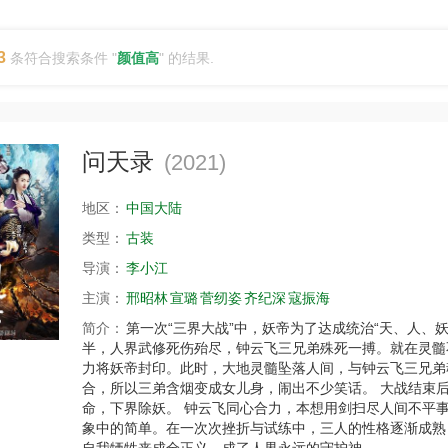
3
条符合搜索条件 "
颜值高
" 的结果.
问天录
(2021)
地区：
中国大陆
类型：
古装
导演：
李小江
主演：
邢昭林
宣璐
菅纫姿
齐纪深
寇振海
简介：
第一次“三界大战”中，妖帝为了达成统治“天、人、
半，人界武修死伤殆尽，钟云飞三兄弟殊死一搏。就在灵髓
力将妖帝封印。此时，大地灵髓坠落人间，与钟云飞三兄弟
合，所以三弟含烟变成女儿身，闹出不少笑话。 大战结束
命，下界除妖。 钟云飞同心合力，本想用剑扫尽人间不平
象中的简单。在一次次挫折与试练中，三人的性格逐渐成熟
自我牺牲来成全正义，成了人界永远的守护神。