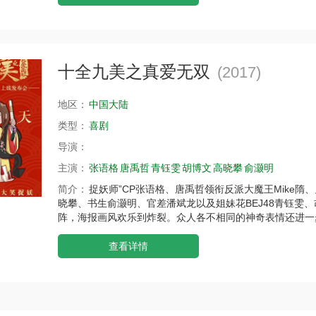
十全九美之真爱无双
(2017)
地区：
中国大陆
类型：
喜剧
导演：
主演：
张语格
唐禹哲
青钰雯
胡博文
高晓攀
俞灏明
简介：
捉妖师”CP张语格、唐禹哲领衔反派大魔王Mike
晓攀、书生俞灏明、官差潘斌龙以及姐妹花BEJ48青钰雯
阵，海报画风欢乐到炸裂。众人各不相同的神奇表情还进一
查看详情