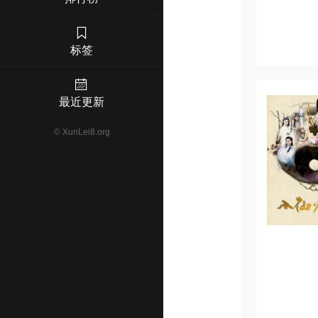
标签
最近更新
©
XunLei8.org