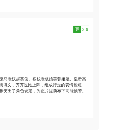
豆
3.6
隋、鬼马老妖赵英俊、客栈老板娘芙蓉姐姐、皇帝高
、胡博文，齐齐逗比上阵，组成行走的表情包矩
步突出了角色设定，为正片提前布下高能预警。