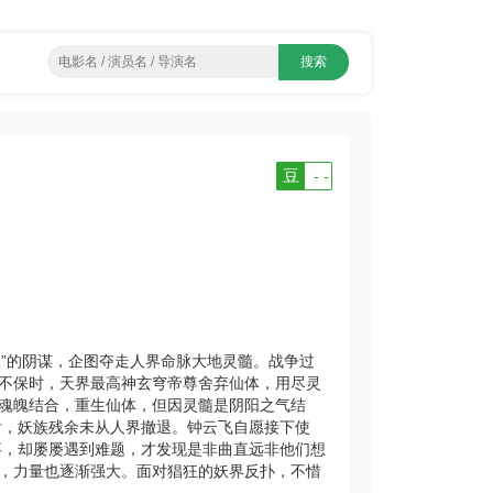
豆
- -
妖”的阴谋，企图夺走人界命脉大地灵髓。战争过
不保时，天界最高神玄穹帝尊舍弃仙体，用尽灵
魂魄结合，重生仙体，但因灵髓是阴阳之气结
后，妖族残余未从人界撤退。钟云飞自愿接下使
事，却屡屡遇到难题，才发现是非曲直远非他们想
，力量也逐渐强大。面对猖狂的妖界反扑，不惜