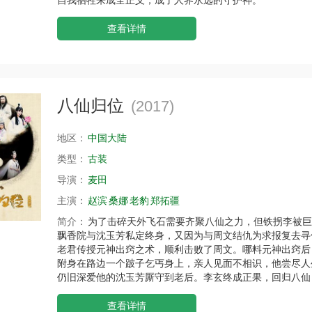
查看详情
八仙归位
(2017)
地区：
中国大陆
类型：
古装
导演：
麦田
主演：
赵滨
桑娜
老豹
郑拓疆
简介：
为了击碎天外飞石需要齐聚八仙之力，但铁拐李被巨
飘香院与沈玉芳私定终身，又因为与周文结仇为求报复去寻
老君传授元神出窍之术，顺利击败了周文。哪料元神出窍后
附身在路边一个跛子乞丐身上，亲人见面不相识，他尝尽人
仍旧深爱他的沈玉芳厮守到老后。李玄终成正果，回归八仙
查看详情