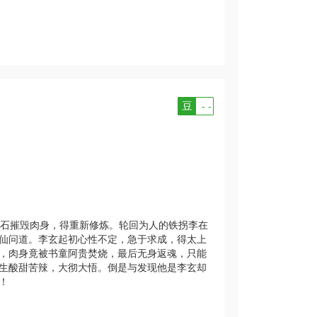
豆
- -
石摧毁肉身，得重新修炼。轮回为人的铁拐李在
仙问道。李玄起初心性不定，急于求成，得太上
，肉身竟被书童阿贵焚烧，最后无身返魂，只能
生酸甜苦辣，大彻大悟。倒是与发现他是李玄却
！