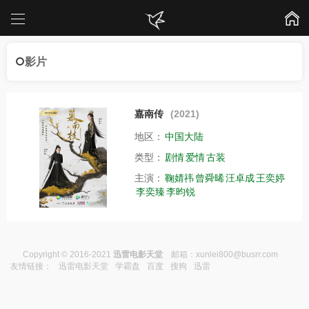
影片
嘉南传
(2021)
地区：
中国大陆
类型：
剧情
爱情
古装
主演：
鞠婧祎
曾舜晞
汪卓成
王奕婷
李奕臻
李昀锐
Copyright © 2016-2021
迅雷电影天堂
邮箱：
xunlei800@busrr.com
友情链接：
迅雷电影天堂
学霸盘
百度
搜狗
迅雷