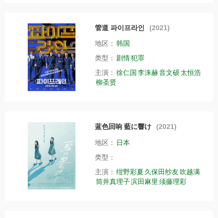
管道 파이프라인
(2021)
地区：
韩国
类型：
剧情
犯罪
主演：
徐仁国
李洙赫
音文硕
太恒浩
柳圣贤
蓝色回响 藍に響け
(2021)
地区：
日本
类型：
主演：
绀野彩夏
久保田纱友
吹越满
筒井真理子
滨田麻里
须藤理彩