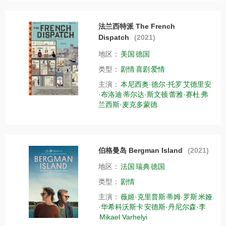
法兰西特派 The French
Dispatch
(2021)
地区：
美国
德国
类型：
剧情
喜剧
爱情
主演：
本尼西奥·德尔·托罗
艾德里安
·布洛迪
蒂尔达·斯文顿
蕾雅·赛杜
弗
兰西斯·麦克多蒙德
伯格曼岛 Bergman Island
(2021)
地区：
法国
瑞典
德国
类型：
剧情
主演：
薇姬·克里普斯
蒂姆·罗斯
米娅
·华希科沃斯卡
安德斯·丹尼尔森·李
Mikael Varhelyi