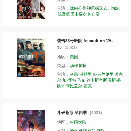
主演：
泷内公美
神尾枫珠
市川知宏
浅野堇
田中要次
神户浩
袭击33号医院 Assault on VA-
33
(2021)
地区：
美国
类型：
动作
惊悚
主演：
肖恩·派特里克·弗兰纳里
迈克
尔·加·怀特
马克·达卡斯考斯
温斯顿·
凯奇
阿比盖尔·霍克
斗破苍穹 第四季
(2021)
地区：
中国大陆
类型：
动作
动画
奇幻
冒险