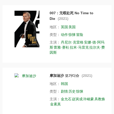
007：无暇赴死 No Time to
Die
(2021)
地区：
英国
美国
类型：
动作
惊悚
冒险
主演：
丹尼尔·克雷格
安娜·德·阿玛
斯
蕾雅·赛杜
拉米·马雷克
拉尔夫·费
因斯
摩加迪沙 모가디슈
(2021)
地区：
韩国
类型：
剧情
历史
惊悚
主演：
金允石
赵寅成
许峻豪
具教焕
金素真