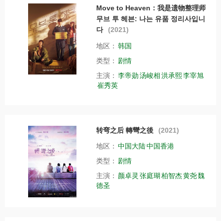
Move to Heaven：我是遗物整理师
무브 투 헤븐: 나는 유품 정리사입니
다
(2021)
地区：
韩国
类型：
剧情
主演：
李帝勋
汤峻相
洪承熙
李宰旭
崔秀英
转弯之后 轉彎之後
(2021)
地区：
中国大陆
中国香港
类型：
剧情
主演：
颜卓灵
张庭瑚
柏智杰
黄尧
魏
德圣