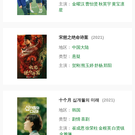
主演：
金曜汉
曹怡贤
秋英宇
黄宝凛
星
宋慈之绝命诗案
(2021)
地区：
中国大陆
类型：
悬疑
主演：
贺刚
熊玉婷
舒杨
郑阳
十个月 십개월의 미래
(2021)
地区：
韩国
类型：
剧情
喜剧
主演：
崔成恩
徐荣柱
金根英
白贤镇
全雅琳