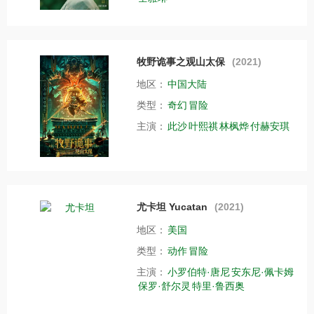
牧野诡事之观山太保
(2021)
地区：
中国大陆
类型：
奇幻
冒险
主演：
此沙
叶熙祺
林枫烨
付赫安琪
尤卡坦 Yucatan
(2021)
地区：
美国
类型：
动作
冒险
主演：
小罗伯特·唐尼
安东尼·佩卡姆
保罗·舒尔灵
特里·鲁西奥