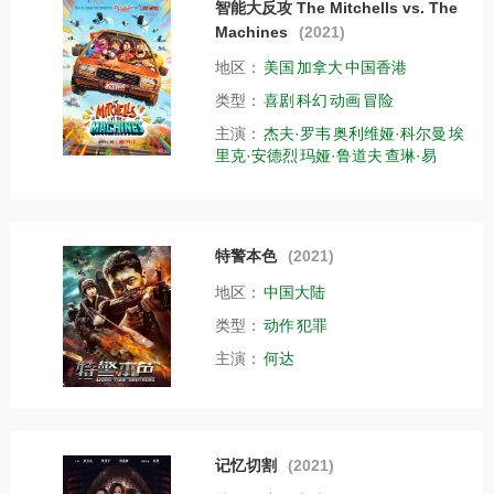
智能大反攻 The Mitchells vs. The
Machines
(2021)
地区：
美国
加拿大
中国香港
类型：
喜剧
科幻
动画
冒险
主演：
杰夫·罗韦
奥利维娅·科尔曼
埃
里克·安德烈
玛娅·鲁道夫
查琳·易
特警本色
(2021)
地区：
中国大陆
类型：
动作
犯罪
主演：
何达
记忆切割
(2021)