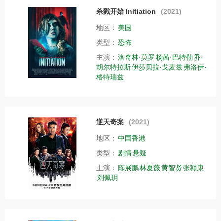
杀戮开始 Initiation
(2021)
地区：
美国
类型：
恐怖
主演：
洛奇林·莫罗
杨茜·巴特勒
乔·
胡尔特拉斯
伊莎贝拉·戈麦兹
弗洛伊·
格特瑞兹
逆天奇案
(2021)
地区：
中国香港
类型：
剧情
悬疑
主演：
陈展鹏
林夏薇
黄智贤
张颕康
刘佩玥