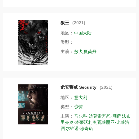
狼王
(2021)
地区：
中国大陆
类型：
主演：
敖犬
夏茵丹
危安警戒 Security
(2021)
地区：
意大利
类型：
惊悚
主演：
马尔科·达莫雷
玛雅·珊萨
法布
里齐奥·本蒂沃利奥
瓦莱丽亚·比莱洛
西尔维诺·穆奇诺