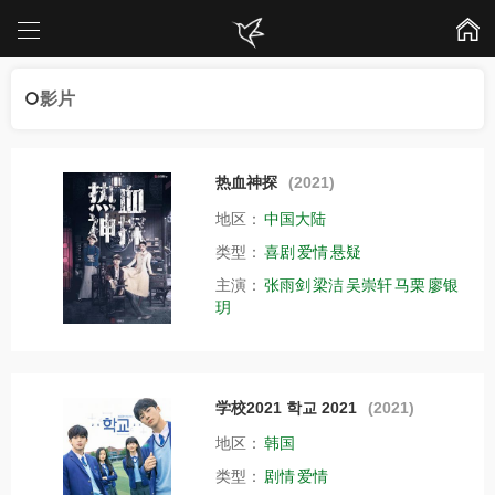
影片
热血神探
(2021)
地区：
中国大陆
类型：
喜剧
爱情
悬疑
主演：
张雨剑
梁洁
吴崇轩
马栗
廖银
玥
学校2021 학교 2021
(2021)
地区：
韩国
类型：
剧情
爱情