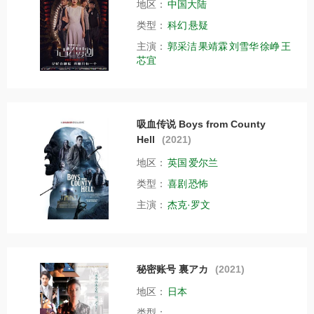
地区：
中国大陆
类型：
科幻
悬疑
主演：
郭采洁
果靖霖
刘雪华
徐峥
王
芯宜
吸血传说 Boys from County
Hell
(2021)
地区：
英国
爱尔兰
类型：
喜剧
恐怖
主演：
杰克·罗文
秘密账号 裏アカ
(2021)
地区：
日本
类型：