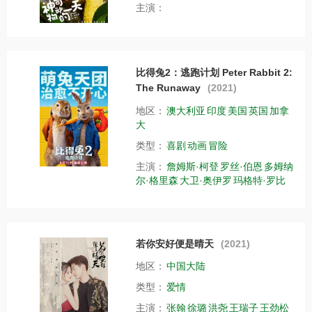
主演：
比得兔2：逃跑计划 Peter Rabbit 2:
The Runaway
(2021)
地区：
澳大利亚
印度
美国
英国
加拿
大
类型：
喜剧
动画
冒险
主演：
詹姆斯·柯登
罗丝·伯恩
多姆纳
尔·格里森
大卫·奥伊罗
玛格特·罗比
若你安好便是晴天
(2021)
地区：
中国大陆
类型：
爱情
主演：
张翰
徐璐
洪尧
王瑞子
王劲松