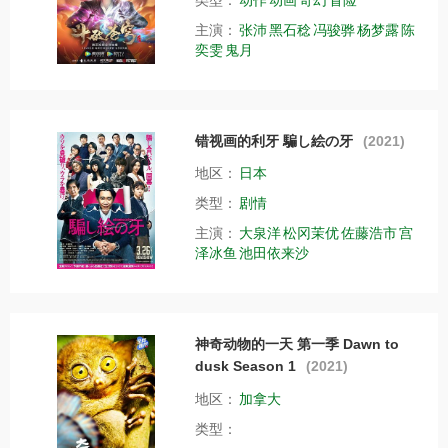
主演：
张沛
黑石稔
冯骏骅
杨梦露
陈
奕雯
鬼月
错视画的利牙 騙し絵の牙
(2021)
地区：
日本
类型：
剧情
主演：
大泉洋
松冈茉优
佐藤浩市
宫
泽冰鱼
池田依来沙
神奇动物的一天 第一季 Dawn to
dusk Season 1
(2021)
地区：
加拿大
类型：