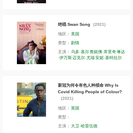
绝唱 Swan Song
(2021)
地区：
美国
类型：
剧情
主演：
乌多·基尔
詹妮佛·库里奇
琳达
·伊万斯
迈克尔·尤瑞
安妮·基特拉尔
新冠为何令有色人种殒命 Why Is
Covid Killing People of Colour?
(2021)
地区：
英国
类型：
主演：
大卫·哈雷伍德