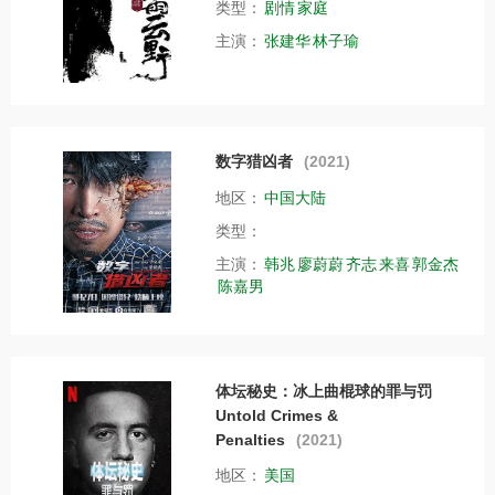
类型：
剧情
家庭
主演：
张建华
林子瑜
数字猎凶者
(2021)
地区：
中国大陆
类型：
主演：
韩兆
廖蔚蔚
齐志
来喜
郭金杰
陈嘉男
体坛秘史：冰上曲棍球的罪与罚
Untold Crimes &
Penalties
(2021)
地区：
美国