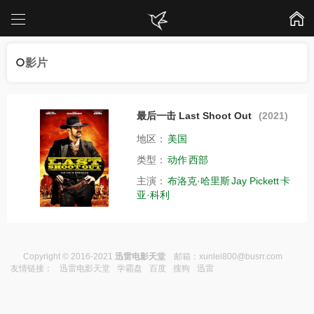
影片
最后一击 Last Shoot Out
(2021)
地区：
美国
类型：
动作
西部
主演：
布洛克·哈里斯
Jay Pickett
卡
亚·科利
Copyright © 2016-2021
迅雷电影天堂
邮箱：
xunlei800@busrr.com
友情链接：
迅雷电影天堂
学霸盘
百度
搜狗
迅雷