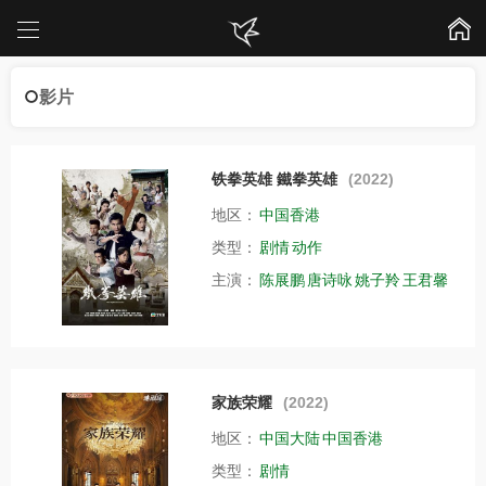
影片
铁拳英雄 鐵拳英雄
(2022)
地区：
中国香港
类型：
剧情
动作
主演：
陈展鹏
唐诗咏
姚子羚
王君馨
家族荣耀
(2022)
地区：
中国大陆
中国香港
类型：
剧情