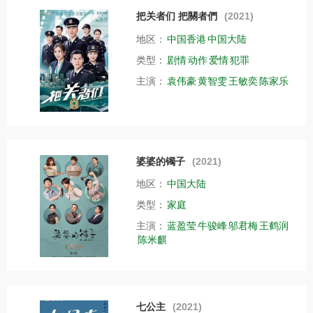
把关者们 把關者們
(2021)
地区：
中国香港
中国大陆
类型：
剧情
动作
爱情
犯罪
主演：
袁伟豪
黄智雯
王敏奕
陈家乐
婆婆的镯子
(2021)
地区：
中国大陆
类型：
家庭
主演：
蓝盈莹
牛骏峰
邬君梅
王鹤润
陈米麒
七公主
(2021)