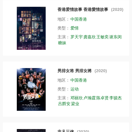
香港爱情故事 香港愛情故事
(2020)
地区：
中国香港
类型：
爱情
主演：
罗天宇
龚嘉欣
王敏奕
谢东闵
糖妹
男排女将 男排女將
(2020)
地区：
中国香港
类型：
运动
主演：
邓丽欣
卢瀚霆
陈卓贤
李骏杰
吕爵安
梁业
非凡三侠
(2020)