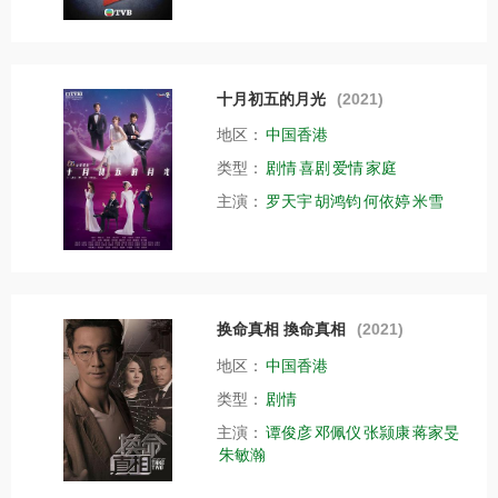
十月初五的月光
(2021)
地区：
中国香港
类型：
剧情
喜剧
爱情
家庭
主演：
罗天宇
胡鸿钧
何依婷
米雪
换命真相 換命真相
(2021)
地区：
中国香港
类型：
剧情
主演：
谭俊彦
邓佩仪
张颕康
蒋家旻
朱敏瀚