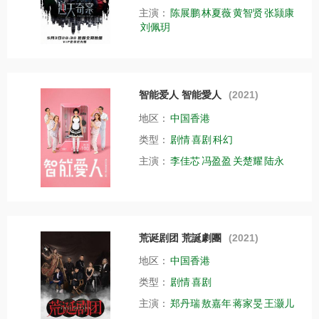
主演：
陈展鹏
林夏薇
黄智贤
张颕康
刘佩玥
智能爱人 智能愛人
(2021)
地区：
中国香港
类型：
剧情
喜剧
科幻
主演：
李佳芯
冯盈盈
关楚耀
陆永
荒诞剧团 荒誕劇團
(2021)
地区：
中国香港
类型：
剧情
喜剧
主演：
郑丹瑞
敖嘉年
蒋家旻
王灏儿