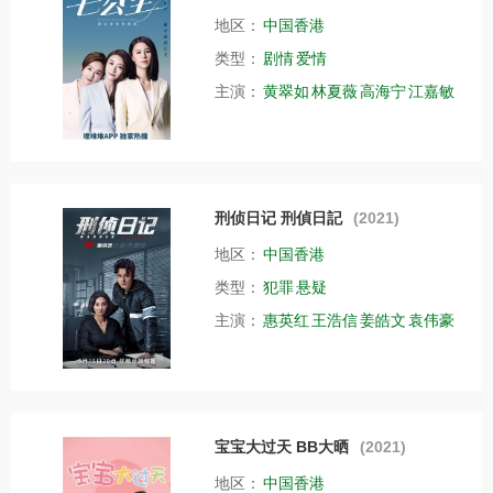
地区：
中国香港
类型：
剧情
爱情
主演：
黄翠如
林夏薇
高海宁
江嘉敏
刑侦日记 刑偵日記
(2021)
地区：
中国香港
类型：
犯罪
悬疑
主演：
惠英红
王浩信
姜皓文
袁伟豪
宝宝大过天 BB大晒
(2021)
地区：
中国香港