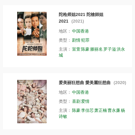
陀枪师姐2021 陀槍師姐
2021
(2021)
地区：
中国香港
类型：
剧情
犯罪
主演：
宣萱
陈豪
滕丽名
罗子溢
洪永
城
爱美丽狂想曲 愛美麗狂想曲
(2020)
地区：
中国香港
类型：
喜剧
爱情
主演：
陈豪
李佳芯
萧正楠
曹永廉
杨
诗敏