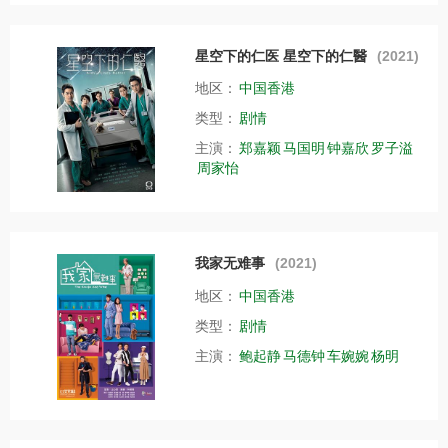
星空下的仁医 星空下的仁醫
(2021)
地区：
中国香港
类型：
剧情
主演：
郑嘉颖
马国明
钟嘉欣
罗子溢
周家怡
我家无难事
(2021)
地区：
中国香港
类型：
剧情
主演：
鲍起静
马德钟
车婉婉
杨明