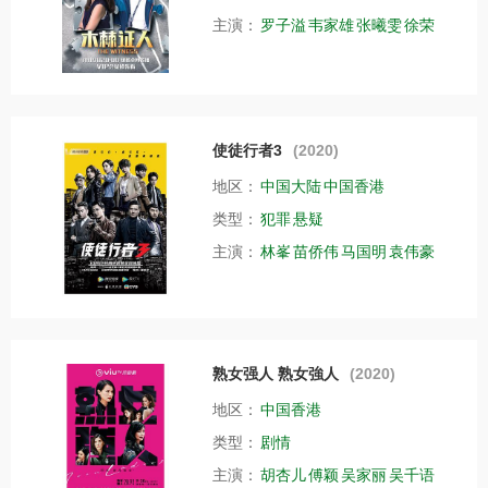
主演：
罗子溢
韦家雄
张曦雯
徐荣
使徒行者3
(2020)
地区：
中国大陆
中国香港
类型：
犯罪
悬疑
主演：
林峯
苗侨伟
马国明
袁伟豪
熟女强人 熟女強人
(2020)
地区：
中国香港
类型：
剧情
主演：
胡杏儿
傅颖
吴家丽
吴千语