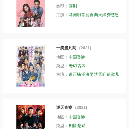
类型：
喜剧
主演：
马国明
岑丽香
商天娥
龚慈恩
一笑渡凡间
(2021)
地区：
中国香港
类型：
奇幻
古装
主演：
萧正楠
汤洛雯
沈震轩
简淑儿
逆天奇案
(2021)
地区：
中国香港
类型：
剧情
悬疑