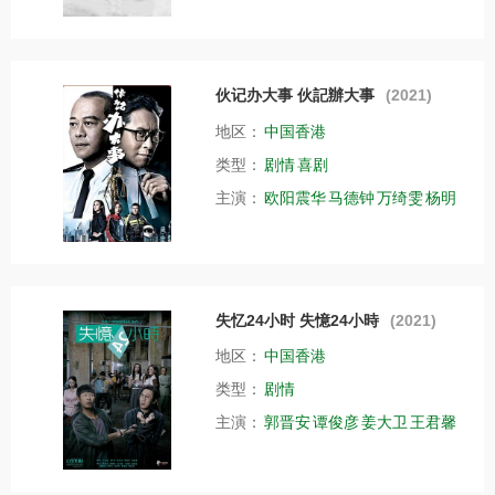
伙记办大事 伙記辦大事
(2021)
地区：
中国香港
类型：
剧情
喜剧
主演：
欧阳震华
马德钟
万绮雯
杨明
失忆24小时 失憶24小時
(2021)
地区：
中国香港
类型：
剧情
主演：
郭晋安
谭俊彦
姜大卫
王君馨