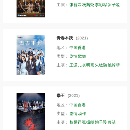
主演：
张智霖
杨茜尧
李彩桦
罗子溢
青春本我
(2021)
地区：
中国香港
类型：
剧情
歌舞
主演：
王灏儿
炎明熹
朱敏瀚
姚焯菲
拳王
(2021)
地区：
中国香港
类型：
剧情
动作
主演：
黎耀祥
张振朗
姚子羚
蔡洁