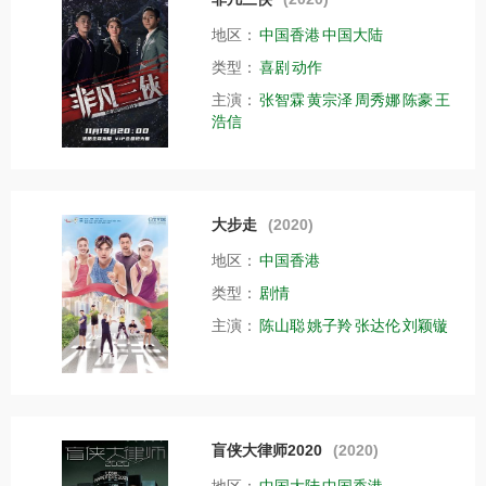
地区：
中国香港
中国大陆
类型：
喜剧
动作
主演：
张智霖
黄宗泽
周秀娜
陈豪
王
浩信
大步走
(2020)
地区：
中国香港
类型：
剧情
主演：
陈山聪
姚子羚
张达伦
刘颖镟
盲侠大律师2020
(2020)
地区：
中国大陆
中国香港