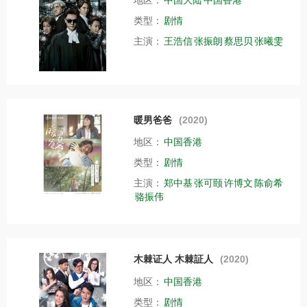
类型：
剧情
主演：
王浩信
张振朗
蔡思贝
张曦雯
暖男爸爸
(2020)
地区：
中国香港
类型：
剧情
主演：
郑中基
张可颐
许博文
陈俞希
骆振伟
木棘证人 木棘証人
(2020)
地区：
中国香港
类型：
剧情