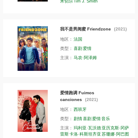
米切尔
Tim J. Smith
我不是男闺蜜 Friendzone
(2021)
地区：
法国
类型：
喜剧
爱情
主演：
马农·阿泽姆
爱情跑调 Fuimos
canciones
(2021)
地区：
西班牙
类型：
剧情
喜剧
爱情
音乐
主演：
玛利亚·瓦沃德
亚历克斯·冈萨
雷斯
卡洛·科斯坦齐亚
苏珊娜·阿巴图