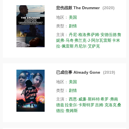
悲伤战鼓 The Drummer
(2020)
地区：
美国
类型：
剧情
主演：
丹尼·格洛弗
萨姆·安德伍德
詹
妮弗·马奇
弗兰克·J·阿尔瓦雷斯
卡米
拉·佩雷斯
丹尼尔·艾萨克
已成往事 Already Gone
(2019)
地区：
美国
类型：
剧情
主演：
西恩·威廉·斯科特
希罗·弗南
德兹
拉奎尔·卡斯特罗
吉姆·克洛克
桑
德拉·詹姆斯