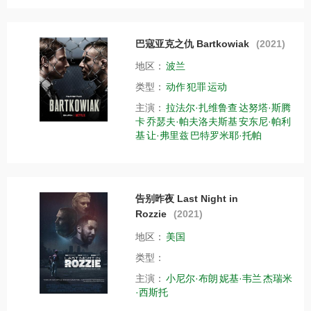
巴寇亚克之仇 Bartkowiak
(2021)
地区：
波兰
类型：
动作
犯罪
运动
主演：
拉法尔·扎维鲁查
达努塔·斯腾
卡
乔瑟夫·帕夫洛夫斯基
安东尼·帕利
基
让·弗里兹
巴特罗米耶·托帕
告别昨夜 Last Night in
Rozzie
(2021)
地区：
美国
类型：
主演：
小尼尔·布朗
妮基·韦兰
杰瑞米
·西斯托