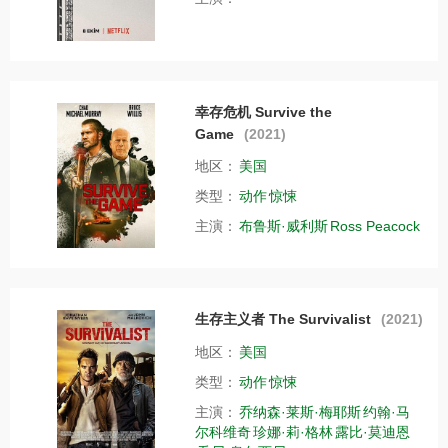
幸存危机 Survive the
Game
(2021)
地区：
美国
类型：
动作
惊悚
主演：
布鲁斯·威利斯
Ross Peacock
生存主义者 The Survivalist
(2021)
地区：
美国
类型：
动作
惊悚
主演：
乔纳森·莱斯·梅耶斯
约翰·马
尔科维奇
珍娜·莉·格林
露比·莫迪恩