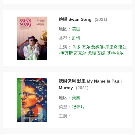
绝唱 Swan Song
(2021)
地区：
美国
类型：
剧情
主演：
乌多·基尔
詹妮佛·库里奇
琳达
·伊万斯
迈克尔·尤瑞
安妮·基特拉尔
我叫保利·默里 My Name Is Pauli
Murray
(2021)
地区：
美国
类型：
纪录片
主演：