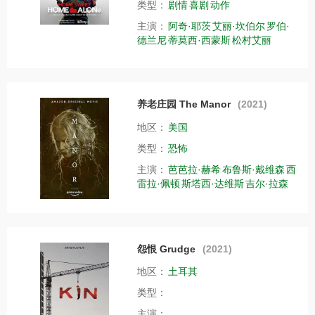
类型：
剧情
喜剧
动作
主演：
阿奇·耶茨
艾丽·坎伯尔
罗伯·
德兰尼
蒂莫西·西蒙斯
松村艾丽
养老庄园 The Manor
(2021)
地区：
美国
类型：
恐怖
主演：
芭芭拉·赫希
布鲁斯·戴维森
西
雷拉·佩顿
斯塔西·达维斯
吉尔·拉森
怨恨 Grudge
(2021)
地区：
土耳其
类型：
主演：