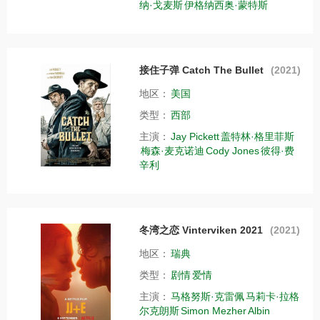
纳·戈麦斯
伊格纳西奥·蒙特斯
接住子弹 Catch The Bullet
(2021)
地区：
美国
类型：
西部
主演：
Jay Pickett
盖特林·格里菲斯
梅森·麦克诺迪
Cody Jones
彼得·费
辛利
冬湾之恋 Vinterviken 2021
(2021)
地区：
瑞典
类型：
剧情
爱情
主演：
马格努斯·克雷佩
马莉卡·拉格
尔克朗斯
Simon Mezher
Albin