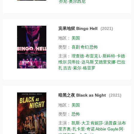
乔尼·奥尔西尼
宾果地狱 Bingo Hell
(2021)
地区：
美国
类型：
喜剧
奇幻
恐怖
主演：
理查德·布雷克
L·斯科特·卡德
维尔
贝蒂拉·达马斯
艾德里安娜·巴拉
扎
吉吉·索尔·格雷罗
暗黑之夜 Black as Night
(2021)
地区：
美国
类型：
恐怖
主演：
凯斯·大卫
肯妮莎·汤普森
法布
里齐奥·扎卡里·奇诺
Abbie Gayle
阿·