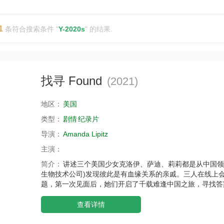
1
条符合搜索条件 "
Y-2020s
" 的结果.
找寻 Found
(2021)
地区：
美国
类型：
剧情
纪录片
导演：
Amanda Lipitz
主演：
简介：
讲述三个美国少女克洛伊、萨迪、莉莉都是从中国领养
生物技术公司)发现彼此是有血缘关系的亲戚。三人在线上
题，第一次见面后，她们开启了千载难逢中国之旅，寻找答
查看详情