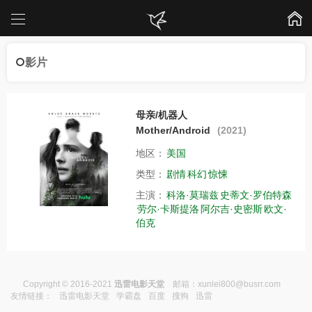
影片
母亲/机器人
Mother/Android
(2021)
地区：
美国
类型：
剧情
科幻
惊悚
主演：
科洛·莫瑞兹
史蒂文·罗伯特森
劳尔·卡斯提洛
阿尔吉·史密斯
欧文·
伯克
Copyright © 2016-2021
迅雷电影天堂
邮箱：
xunlei800@busrr.com
友情链接：
迅雷电影天堂
学霸盘
百度
搜狗
迅雷