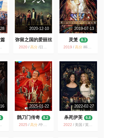
-28
2020-12-10
2019-07-13
爱篇
弥留之国的爱丽丝
灵笼
8.3
8.0
2020
/
高分
/
日剧 Netflix 漫画改编 日本 山崎贤人 土屋太凤 日本电影 日影
2019
/
高分
/
科幻 国漫良心 国漫 国产动画 艺画开天 良心作 史诗级 中国
-16
2025-01-22
2022-02-27
鹊刀门传奇
杀死伊芙
1
8.2
6.8
2025
/
高分
/
中国大陆 / 剧情 喜剧 动作 武侠 古装
2022
/
美国 / 英国 / 剧情 动作 惊悚 冒险