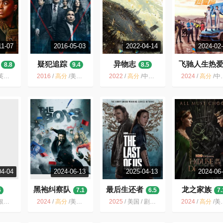
11-07
2016-05-03
2022-04-14
2024-02
疑犯追踪
异物志
飞驰人生热
8.8
9.4
8.5
7.3
/ 剧情 动作 惊悚 犯罪
2016
/
高分
/
美国 / 剧情 动作 科幻 悬疑 惊悚
2022
/
高分
/
中国大陆 / 动作 悬疑 奇幻
2024
/
高分
/
中国大陆 / 剧情 喜剧 动作
04-04
2024-06-13
2025-04-13
2024-06
黑袍纠察队
最后生还者
龙之家族
6
7.1
6.5
7.
动画 恶搞 爆笑 日本动画 银魂
2024
/
高分
/
美国 / 剧情 动作 科幻 犯罪
2025
/
美国 / 剧情 动作 科幻 惊悚 恐怖 冒险
2024
/
高分
/
美国 / 剧情 动作 爱情 奇幻 冒险