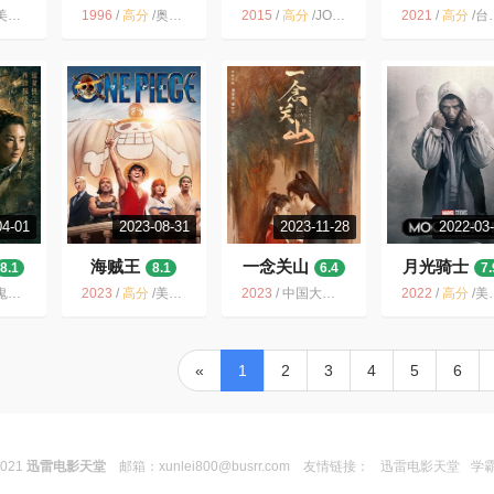
 动作 科幻 战争 冒险
1996
/
高分
/
奥特曼 童年回忆 童年 经典 日本 特摄 科幻 日剧
2015
/
高分
/
JOJO 热血 日本 动画 动漫 日本动画 2015 动作
2021
/
高分
/
台剧 台湾 台湾电视剧 电视剧 刘冠廷 林柏宏 臺灣 剧集
04-01
2023-08-31
2023-11-28
2022-03
海贼王
一念关山
月光骑士
8.1
8.1
6.4
7.
悬疑 冒险 网剧 2020 小说改编
2023
/
高分
/
美国 / 剧情 动作 奇幻 冒险
2023
/
中国大陆 / 动作 古装
2022
/
高分
/
美国 / 剧情 动作 科幻 奇幻 冒险 恐怖
«
1
2
3
4
5
6
2021
迅雷电影天堂
邮箱：
xunlei800@busrr.com
友情链接：
迅雷电影天堂
学