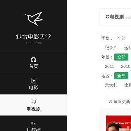
电视剧
共
迅雷电影天堂
类型：
全部
xunlei8.cc
纪录片
运
年份：
全部
首页
2011
2010
地区：
全部
意大利
比
电影
最近更新
电视剧
排行榜