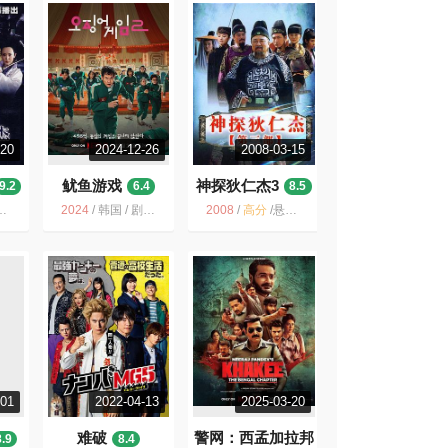
-20
2024-12-26
2008-03-15
鱿鱼游戏
神探狄仁杰3
9.2
6.4
8.5
2024
/
韩国 / 剧情 动作 悬疑 惊悚
2008
/
高分
/
悬疑 推理 神探狄仁杰 电视剧 国产电视剧 梁冠华 古装 张子健
-01
2022-04-13
2025-03-20
难破
警网：西孟加拉邦
8.9
8.4