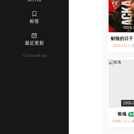
标签
2024-
豺狼的日子
最近更新
2024
/
高分
/
英国 / 美国 
©
XunLei8.org
2006-
银魂
9.
2006
/
高分
/
銀魂 动漫 日本 