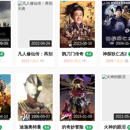
09-09
2022-04-24
2023-08-18
2006-11
凡人修仙传：再别
鹊刀门传奇
神探狄仁杰2
.6
8.2
天南
8.9
皮尔伯格 经典 兄弟连 美国 电视剧
2022
/
高分
/
中国大陆 / 动作 动画 奇幻 冒险 武侠 古装
2023
/
高分
/
中国大陆 / 剧情 喜剧 动作 武侠 古装
2006
/
高分
/
悬疑 推理 神探狄仁杰 电视剧 国产电视剧 狄仁杰 古装 梁冠华
04-10
1996-09-07
2015-01-09
2021-05
迪迦奥特曼
的奇妙冒险
火神的眼泪
6
9.6
9.6