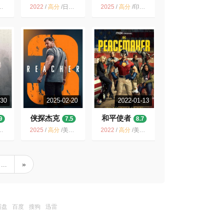
篇
8.2
2022
/
高分
/
日本 / 剧情 喜剧 动作
2025
/
高分
/
印度 / 剧情 动作 犯罪
-30
2025-02-20
2022-01-13
侠探杰克
和平使者
9
7.5
8.7
2025
/
高分
/
美国 / 剧情 动作 惊悚 犯罪
2022
/
高分
/
美国 / 喜剧 动作 科幻
...
»
霸盘
百度
搜狗
迅雷