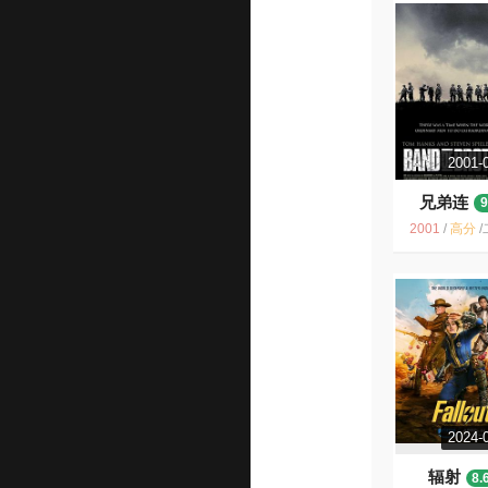
2001-
兄弟连
9
2001
/
高分
/
二战 战争 美剧 斯
2024-
辐射
8.