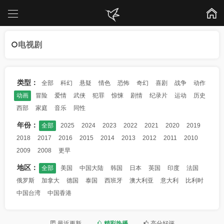
电视剧
类型：
全部
科幻
悬疑
情色
恐怖
奇幻
喜剧
战争
动作
动画
冒险
爱情
武侠
犯罪
惊悚
剧情
纪录片
运动
历史
西部
家庭
音乐
同性
年份：
全部
2025
2024
2023
2022
2021
2020
2019
2018
2017
2016
2015
2014
2013
2012
2011
2010
2009
2008
更早
地区：
全部
美国
中国大陆
韩国
日本
英国
印度
法国
俄罗斯
加拿大
德国
泰国
西班牙
澳大利亚
意大利
比利时
中国台湾
中国香港
最近更新
精彩热播
高分好评