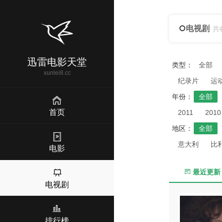
电视剧
共
迅雷电影天堂
类型：
全部
xunlei8.cc
纪录片
运
年份：
全部
首页
2011
2010
地区：
全部
意大利
比
电影
最近更新
电视剧
排行榜