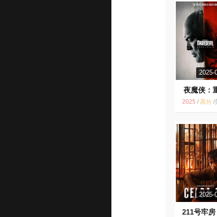
2025-
夜魔侠：
7.7
2025
/
高分
/
美国 / 剧情 动
2025-
211号牢房