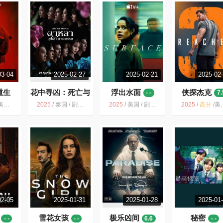
03-04
2025-02-27
2025-02-21
2025-02
重生
花中寻凶：死亡与
浮出水面
侠探杰克
- -
7.
鲜花
6.5
作 科幻 惊悚 犯罪 奇幻 冒险
2025
/
泰国 / 剧情 悬疑 惊悚 犯罪
2025
/
美国 / 剧情 悬疑 惊悚
2025
/
高分
/
美国 / 剧情 动作 惊悚 犯罪
02-05
2025-01-31
2025-01-28
2025-01
雪花女孩
极乐凶间
秘密
- -
- -
6.6
- -