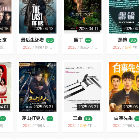
04-16
2025-04-13
2025-04-11
2025-04
女孩
最后生还者
园丁
黑镜
6.5
- -
8.6
 惊悚
2025
/
美国 / 剧情 动作 科幻 惊悚 恐怖 冒险
2025
/
西班牙 / 惊悚
2025
/
高分
/
美国 / 剧情 科幻 悬疑 惊悚 犯罪
04-01
2025-03-31
2025-03-31
2025-03
茅山打更人
三命
白事先生
- -
- -
8.2
- 
 惊悚
2025
/
中国大陆 / 剧情 悬疑 惊悚
2025
/
高分
/
中国香港 / 剧情 悬疑 惊悚 犯罪
2025
/
中国大陆 / 悬疑 惊悚 短片