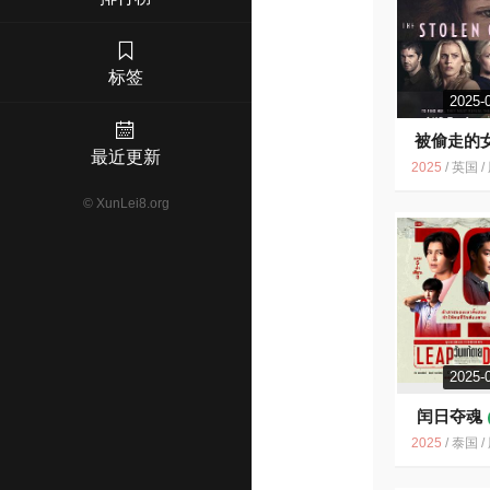
标签
2025-
被偷走的
最近更新
6.6
2025
/
英国 / 剧情
©
XunLei8.org
2025-
闰日夺魂
2025
/
泰国 / 剧情