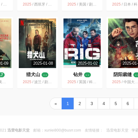
悚 犯罪
2025
/
西班牙 / 剧情 悬疑 惊悚 犯罪
2025
/
美国 / 剧情 惊悚
2025
/
日本 / 科幻 悬疑 惊悚
01-09
2025-01-08
2025-01-02
2025-01
猎犬山
钻井
阴阳裁缝
.7
- -
- -
- 
情 动作 惊悚 西部
2025
/
波兰 / 剧情 悬疑 惊悚
2025
/
英国 / 科幻 惊悚
2025
/
中国大陆 / 悬疑 惊悚 短片
«
1
2
3
4
5
6
2021
迅雷电影天堂
邮箱：
xunlei800@busrr.com
友情链接：
迅雷电影天堂
学