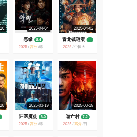
-10
2025-04-04
2025-04-02
恶缘
青龙镇谜案
8.4
- -
2025
/
高分
/
韩国 / 剧情 惊悚 犯罪
2025
/
中国大陆 / 惊悚 恐怖 短片
-28
2025-03-19
2025-03-19
狂医魔徒
噬亡村
-
8.0
7.2
2025
/
高分
/
韩国 / 惊悚 犯罪
2025
/
高分
/
日本 / 剧情 悬疑 惊悚 恐怖