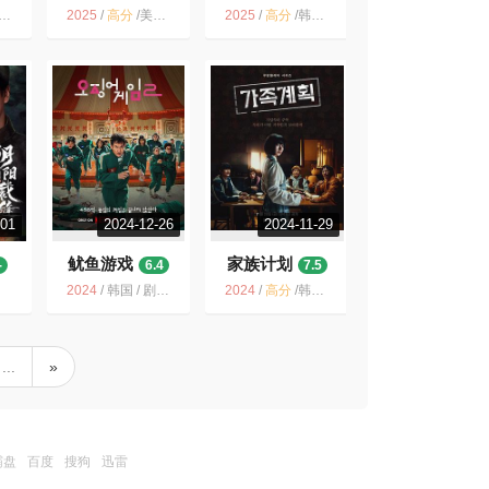
2025
/
高分
/
美国 / 剧情 科幻 悬疑 惊悚
2025
/
高分
/
韩国 / 喜剧 悬疑 惊悚 犯罪
-01
2024-12-26
2024-11-29
鱿鱼游戏
家族计划
-
6.4
7.5
2024
/
韩国 / 剧情 动作 悬疑 惊悚
2024
/
高分
/
韩国 / 动作 惊悚 犯罪 奇幻
...
»
霸盘
百度
搜狗
迅雷