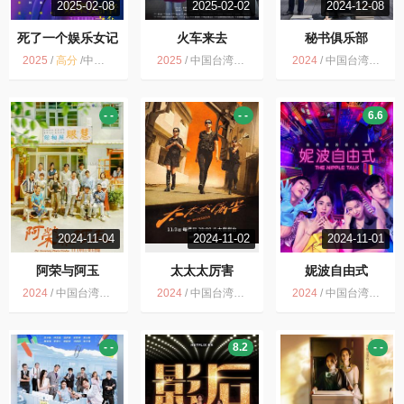
2025-02-08
2025-02-02
2024-12-08
死了一个娱乐女记
火车来去
秘书俱乐部
者之后
2025
/
高分
/
中国台湾 / 剧情 悬疑
2025
/
中国台湾 / 剧情 家庭
2024
/
中国台湾 / 剧情
- -
- -
6.6
2024-11-04
2024-11-02
2024-11-01
阿荣与阿玉
太太太厉害
妮波自由式
2024
/
中国台湾 / 剧情 家庭
2024
/
中国台湾 / 喜剧 犯罪
2024
/
中国台湾 / 喜剧 同性
- -
8.2
- -