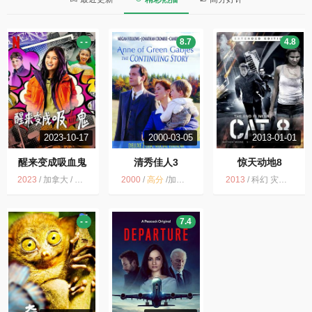
- -
8.7
4.8
2023-10-17
2000-03-05
2013-01-01
醒来变成吸血鬼
清秀佳人3
惊天动地8
2023
/
加拿大 / 喜剧 家庭 奇幻
2000
/
高分
/
加拿大 / 剧情 爱情 家庭
2013
/
科幻 灾难 屌丝级的长篇灾难片 美国电影 美国 世界又被1个人拯救了 低成本 2013
- -
7.4