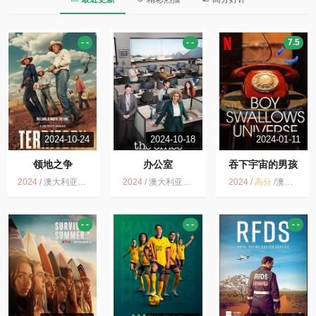
- -
- -
7.5
2024-10-24
2024-10-18
2024-01-11
领地之争
办公室
吞下宇宙的男孩
2024
/
澳大利亚 / 剧情 西部
2024
/
澳大利亚 / 喜剧
2024
/
高分
/
澳大利亚 / 剧情
- -
- -
- -