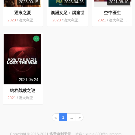
2023-09-15
2023-04-26
2021-08-10
逐浪之夏
澳洲女足：踢遍世
空中医生
界
2023
/
澳大利亚 / 剧情 家庭
2023
/
澳大利亚 / 纪录片 运动
2021
/
澳大利亚 / 剧情 惊悚 灾难
- -
2021-05-24
纳粹战败之谜
2021
/
澳大利亚 / 历史 纪录片
«
1
...
»
Copyright © 2016-2021
迅雷电影天堂
邮箱：
xunlei800@busrr.com