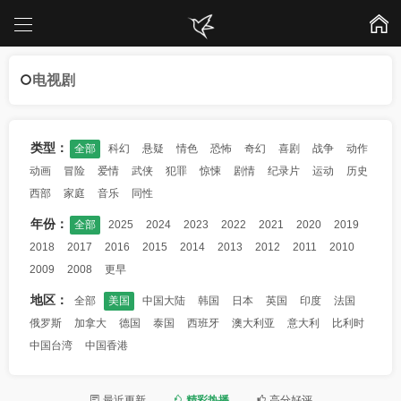
电视剧
类型：
全部
科幻
悬疑
情色
恐怖
奇幻
喜剧
战争
动作
动画
冒险
爱情
武侠
犯罪
惊悚
剧情
纪录片
运动
历史
西部
家庭
音乐
同性
年份：
全部
2025
2024
2023
2022
2021
2020
2019
2018
2017
2016
2015
2014
2013
2012
2011
2010
2009
2008
更早
地区：
全部
美国
中国大陆
韩国
日本
英国
印度
法国
俄罗斯
加拿大
德国
泰国
西班牙
澳大利亚
意大利
比利时
中国台湾
中国香港
最近更新
精彩热播
高分好评