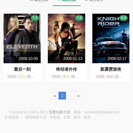
7.3
7.5
6.9
2008-10-09
2008-01-13
2008-02-17
最后一刻
终结者外传
新霹雳游侠
2008
/
高分
/
美剧 看过的电视剧 科幻 英语的标签 英语标签 CBS 犯罪 美国
2008
/
高分
/
美剧 科幻 终结者 看过的电视剧 美国 电视剧 电影改编 2008
2008
/
科幻 霹雳游侠 美剧 美国 看过的电视剧 2008 美国电影 英语标签
«
1
...
»
Copyright © 2016-2021
迅雷电影天堂
邮箱：
xunlei800@busrr.com
友情链接：
迅雷电影天堂
学霸盘
百度
搜狗
迅雷