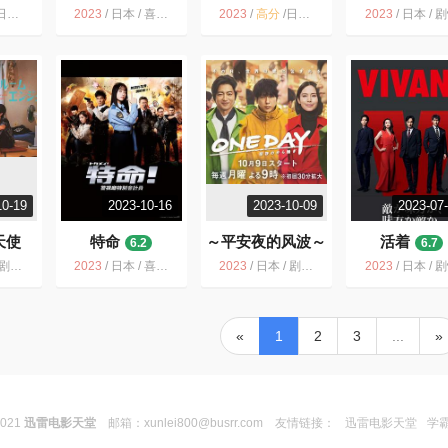
6
6.5
8.2
/ 剧情 悬疑
2023
/
日本 / 喜剧 悬疑
2023
/
高分
/
日本 / 剧情
2023
/
日本 / 
10-19
2023-10-16
2023-10-09
2023-07
天使
特命
～平安夜的风波～
活着
6.2
6.7
5.5
性 奇幻
2023
/
日本 / 喜剧 悬疑
2023
/
日本 / 剧情 悬疑
2023
/
日本 / 
«
1
2
3
...
»
2021
迅雷电影天堂
邮箱：
xunlei800@busrr.com
友情链接：
迅雷电影天堂
学