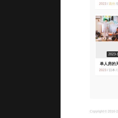
2023
/
高分
/
日本 
2023-
单人房的
6.8
2023
/
日本 / 剧情 同
Copyright © 2016-