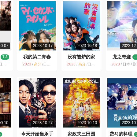
10-07
2023-10-17
2023-10-18
2023-12
我的第二青春
没有被炉的家
龙之奇迹
7.3
- 
7.3
7.5
本 /
2023
/
高分
/
日本 / 喜剧 爱情
2023
/
高分
/
日本 / 剧情 喜剧
2023
/
日本 / 剧情 爱情 奇幻
09-10
2023-10-27
2023-10-10
2023-10
今天开始当杀手
家政夫三田园
费马的料理
4