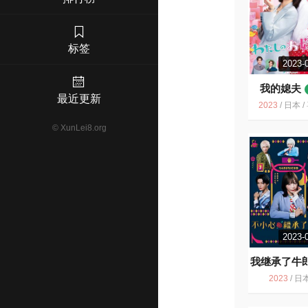
标签
2023-
我的媳夫
最近更新
2023
/
日本 / 喜剧
©
XunLei8.org
2023-
我继承了牛
部
6.4
2023
/
日本