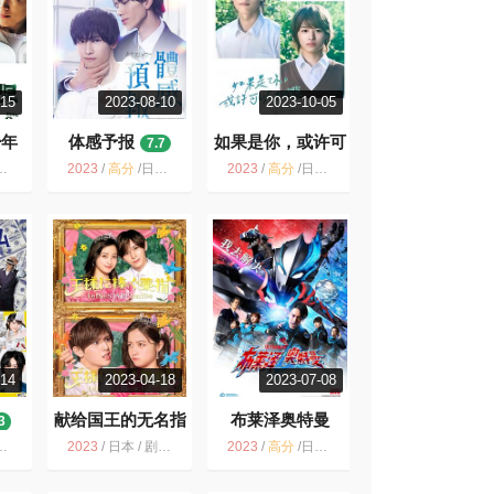
-15
2023-08-10
2023-10-05
少年
体感予报
如果是你，或许可
7.7
以相恋
8.0
2023
/
高分
/
日本 / 剧情 爱情 同性
2023
/
高分
/
日本 / 剧情 爱情 同性
-14
2023-04-18
2023-07-08
献给国王的无名指
布莱泽奥特曼
3
6.7
9.3
2023
/
日本 / 剧情 喜剧 爱情
2023
/
高分
/
日本 / 动作 科幻