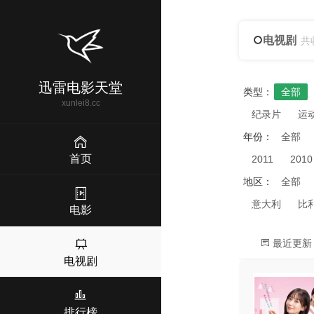
电视剧
共
迅雷电影天堂
类型：
全部
xunlei8.cc
纪录片
运
年份：
全部
首页
2011
2010
地区：
全部
意大利
比
电影
最近更新
电视剧
排行榜