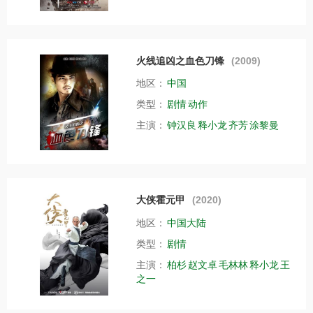
火线追凶之血色刀锋
(2009)
地区：
中国
类型：
剧情
动作
主演：
钟汉良
释小龙
齐芳
涂黎曼
大侠霍元甲
(2020)
地区：
中国大陆
类型：
剧情
主演：
柏杉
赵文卓
毛林林
释小龙
王
之一