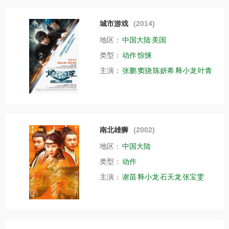
城市游戏
(2014)
地区：
中国大陆
美国
类型：
动作
惊悚
主演：
张鹏
窦骁
陈妍希
释小龙
叶青
南北雄狮
(2002)
地区：
中国大陆
类型：
动作
主演：
谢苗
释小龙
石天龙
张宝雯