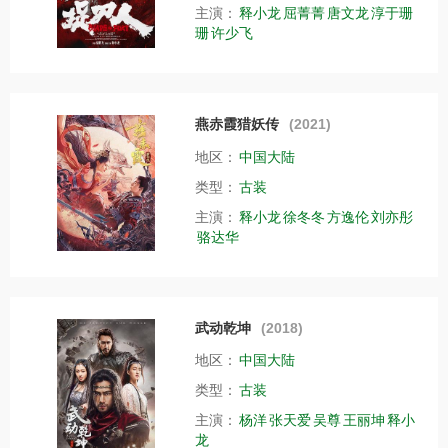
主演：
释小龙
屈菁菁
唐文龙
淳于珊
珊
许少飞
燕赤霞猎妖传
(2021)
地区：
中国大陆
类型：
古装
主演：
释小龙
徐冬冬
方逸伦
刘亦彤
骆达华
武动乾坤
(2018)
地区：
中国大陆
类型：
古装
主演：
杨洋
张天爱
吴尊
王丽坤
释小
龙