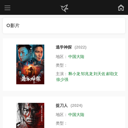
影片
逃学神探
(2022)
地区：
中国大陆
类型：
主演：
释小龙
邹兆龙
刘天佐
郝劭文
徐少强
捉刀人
(2024)
地区：
中国大陆
类型：