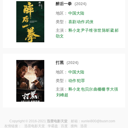
醉后一拳
(2024)
地区：
中国大陆
类型：
喜剧
动作
武侠
主演：
释小龙
尹子维
张世
陈昕葳
郝
劭文
打黑
(2024)
地区：
中国大陆
类型：
动作
犯罪
主演：
释小龙
包贝尔
曲栅栅
李大强
刘峰超
Copyright © 2016-2021
迅雷电影天堂
邮箱：
xunlei800@busrr.com
友情链接：
迅雷电影天堂
学霸盘
百度
搜狗
迅雷