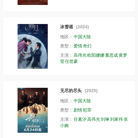
冰雪谣
(2024)
地区：
中国大陆
类型：
爱情
奇幻
主演：
高伟光
欧阳娜娜
董思成
黄梦
莹
任世豪
无尽的尽头
(2025)
地区：
中国大陆
类型：
剧情
犯罪
主演：
任素汐
高伟光
刘琳
刘家祎
张
小婉