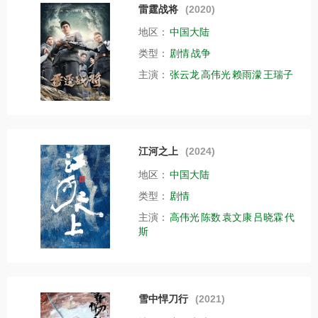
雷霆战将
(2020)
地区：
中国大陆
类型：
剧情
战争
主演：
张云龙
高伟光
赖雨濛
王瑞子
江河之上
(2024)
地区：
中国大陆
类型：
剧情
主演：
高伟光
陈数
袁文康
吕晓霖
代
斯
雪中悍刀行
(2021)