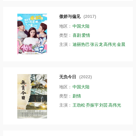
傲娇与偏见
(2017)
地区：
中国大陆
类型：
喜剧
爱情
主演：
迪丽热巴
张云龙
高伟光
金晨
无负今日
(2022)
地区：
中国大陆
类型：
剧情
主演：
王劲松
乔振宇
刘芸
高伟光