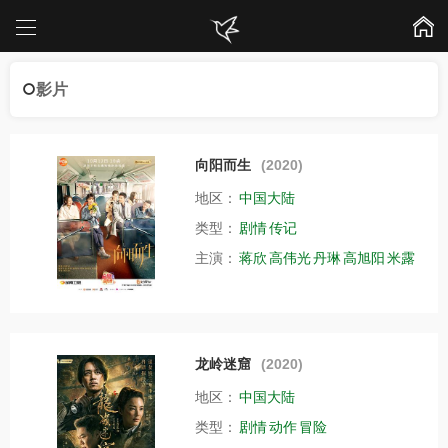
影片
向阳而生
(2020)
地区：
中国大陆
类型：
剧情
传记
主演：
蒋欣
高伟光
丹琳
高旭阳
米露
龙岭迷窟
(2020)
地区：
中国大陆
类型：
剧情
动作
冒险