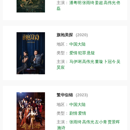
主演：
潘粤明
张雨绮
姜超
高伟光
佟
磊
旗袍美探
(2020)
地区：
中国大陆
类型：
爱情
犯罪
悬疑
主演：
马伊琍
高伟光
董璇
卜冠今
吴
昊宸
繁华似锦
(2023)
地区：
中国大陆
类型：
剧情
爱情
主演：
张雨绮
高伟光
左小青
贾景晖
施诗