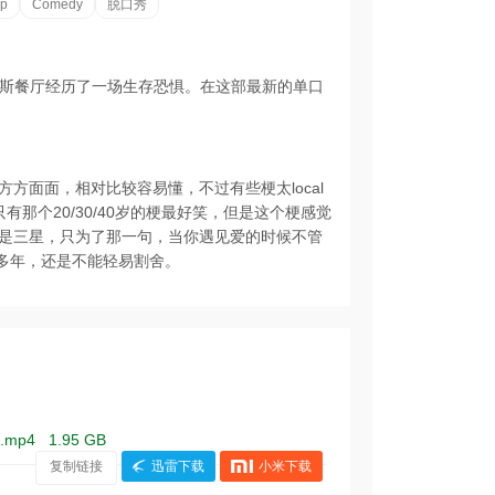
up
Comedy
脱口秀
丹尼斯餐厅经历了一场生存恐惧。在这部最新的单口
方面面，相对比较容易懂，不过有些梗太local
笑，只有那个20/30/40岁的梗最好笑，但是这个梗感觉
是三星，只为了那一句，当你遇见爱的时候不管
那么多年，还是不能轻易割舍。
双字.mp4
1.95 GB
复制链接
迅雷下载
小米下载