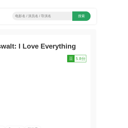
: I Love Everything
豆
5.8分