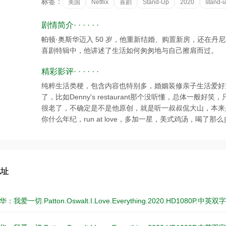
标签：
美国
Netflix
喜剧
Stand-Up
2020
stand-
剧情简介· · · · · ·
帕顿·奥斯华迈入 50 岁，他重新结婚、购置新房，还在
喜剧特辑中，他讲述了生活如何匆匆地与自己擦肩而过。
精彩影评· · · · · ·
纯粹生活类梗，包含内容也特别多，婚姻装修亲子生活爱好方
了，比如Denny's restaurant那个没听懂，总体一般好
很老了，不确定是不是他原创，就是听一叔叔侃大山，本来
你什么年纪，run at love，多加一星，美式鸡汤，喝了
地址
我爱一切.Patton.Oswalt.I.Love.Everything.2020.HD1080P.中英