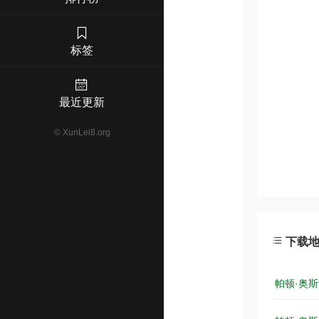
标签
最近更新
©
XunLei8.org
下载
帕顿·奥斯华：