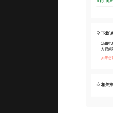
帕顿·奥斯华：
下载
迅雷电
方视频
如果您
相关