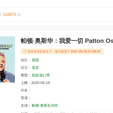
126975
录
部
帕顿·奥斯华：我爱一切 Patton Oswalt
收录高清资源
2
个，最后更新于
2021-09-16 21:58:43
地区：
美国
语言：
英语
类型：
喜剧
脱口秀
上映：
2020-05-19
片长：
导演：
主演：
帕顿·奥斯瓦尔特