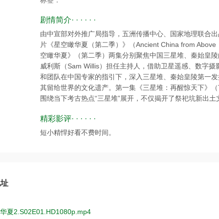
标签：
剧情简介· · · · · ·
由中宣部对外推广局指导，五洲传播中心、国家地理联合出品，英国 
片《星空瞰华夏（第二季）》（Ancient China from Above
空瞰华夏》（第二季）两集分别聚焦中国三星堆、秦始皇陵
威利斯（Sam Willis）担任主持人，借助卫星遥感、数
和团队在中国专家的指引下，深入三星堆、秦始皇陵第一发
其留给世界的文化遗产。第一集《三星堆：再醒惊天下》（TREASU
围绕当下考古热点“三星堆”展开，不仅揭开了祭祀坑新出土文
精彩影评· · · · · ·
短小精悍好看不费时间。
地址
夏2.S02E01.HD1080p.mp4