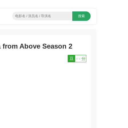
rom Above Season 2
豆
- - 分