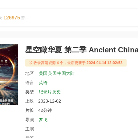
126975
录
部
星空瞰华夏 第二季 Ancient China f
收录高清资源
4
个，最后更新于
2024-04-14 12:02:53
地区：
美国
英国
中国大陆
语言：
英语
类型：
纪录片
历史
上映：
2023-12-02
片长：
42分钟
导演：
罗飞
主演：