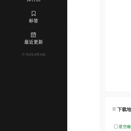
标签
最近更新
©
XunLei8.org
下载
星空瞰华