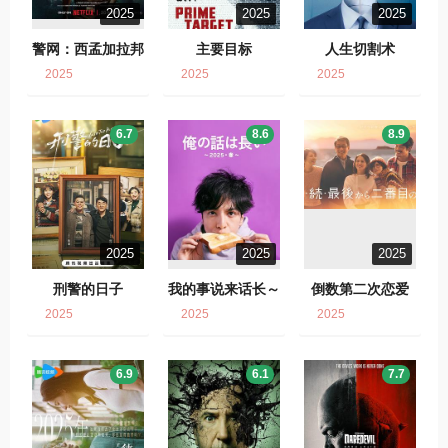
2025
2025
2025
警网：西孟加拉邦
主要目标
人生切割术
篇
2025
2025
2025
6.7
8.6
8.9
2025
2025
2025
刑警的日子
我的事说来话长～
倒数第二次恋爱
2025・春～
2025
2025
2025
6.9
6.1
7.7