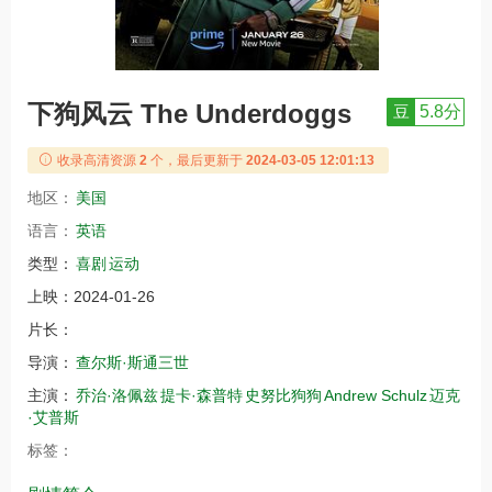
下狗风云 The Underdoggs
豆
5.8分
收录高清资源
2
个，最后更新于
2024-03-05 12:01:13
地区：
美国
语言：
英语
类型：
喜剧
运动
上映：
2024-01-26
片长：
导演：
查尔斯·斯通三世
主演：
乔治·洛佩兹
提卡·森普特
史努比狗狗
Andrew Schulz
迈克
·艾普斯
标签：