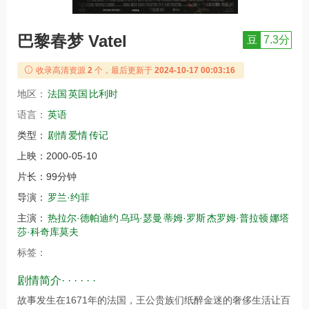
巴黎春梦 Vatel
豆
7.3分
收录高清资源
2
个，最后更新于
2024-10-17 00:03:16
地区：
法国
英国
比利时
语言：
英语
类型：
剧情
爱情
传记
上映：
2000-05-10
片长：
99分钟
导演：
罗兰·约菲
主演：
热拉尔·德帕迪约
乌玛·瑟曼
蒂姆·罗斯
杰罗姆·普拉顿
娜塔
莎·科奇库莫夫
标签：
剧情简介· · · · · ·
故事发生在1671年的法国，王公贵族们纸醉金迷的奢侈生活让百