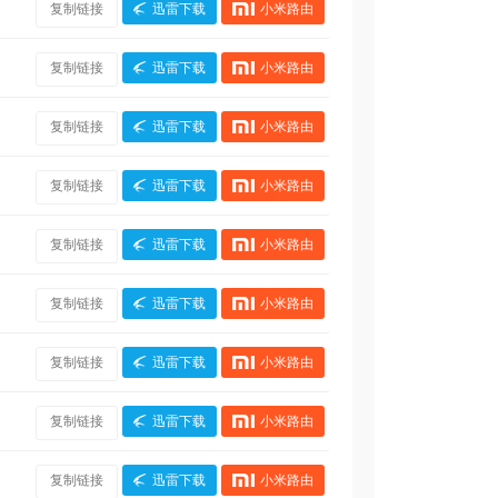
复制链接
迅雷下载
小米路由
复制链接
迅雷下载
小米路由
复制链接
迅雷下载
小米路由
复制链接
迅雷下载
小米路由
复制链接
迅雷下载
小米路由
复制链接
迅雷下载
小米路由
复制链接
迅雷下载
小米路由
复制链接
迅雷下载
小米路由
复制链接
迅雷下载
小米路由