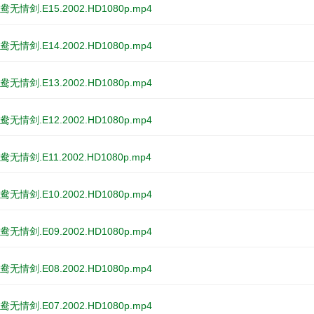
无情剑.E15.2002.HD1080p.mp4
无情剑.E14.2002.HD1080p.mp4
无情剑.E13.2002.HD1080p.mp4
无情剑.E12.2002.HD1080p.mp4
无情剑.E11.2002.HD1080p.mp4
无情剑.E10.2002.HD1080p.mp4
无情剑.E09.2002.HD1080p.mp4
无情剑.E08.2002.HD1080p.mp4
无情剑.E07.2002.HD1080p.mp4