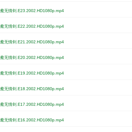
无情剑.E23.2002.HD1080p.mp4
无情剑.E22.2002.HD1080p.mp4
无情剑.E21.2002.HD1080p.mp4
无情剑.E20.2002.HD1080p.mp4
无情剑.E19.2002.HD1080p.mp4
无情剑.E18.2002.HD1080p.mp4
无情剑.E17.2002.HD1080p.mp4
无情剑.E16.2002.HD1080p.mp4