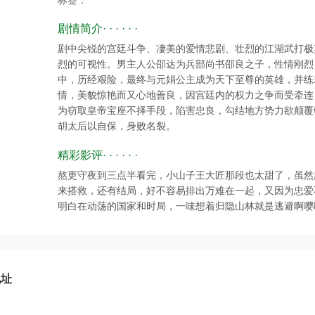
标签：
剧情简介· · · · · ·
剧中尖锐的宫廷斗争、凄美的爱情悲剧、壮烈的江湖武打极
烈的可视性。男主人公邵达为兵部尚书邵良之子，性情刚烈
中，历经艰险，最终与元娟公主成为天下至尊的英雄，并练
情，美貌惊艳而又心地善良，因宫廷内的权力之争而受牵连
为窃取皇帝宝座不择手段，陷害忠良，勾结地方势力欲颠覆
胡太后以自保，身败名裂。
精彩影评· · · · · ·
熬更守夜到三点半看完，小山子王大匠那段也太甜了，虽然
来搭救，还有结局，好不容易排出万难在一起，又因为忠爱
明白在动荡的国家和时局，一味想着归隐山林就是逃避啊嘤
地址