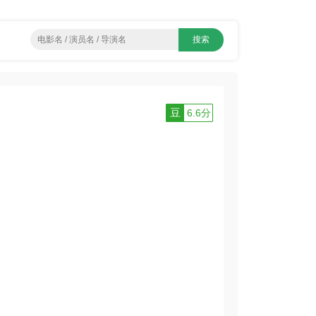
豆
6.6分