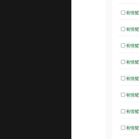
有情鸳鸯
有情鸳鸯
有情鸳鸯
有情鸳鸯
有情鸳鸯
有情鸳鸯
有情鸳鸯
有情鸳鸯