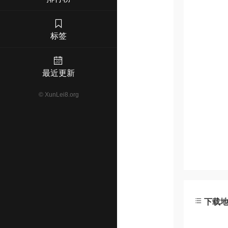
标签
最近更新
©
XunLei8.org
下载