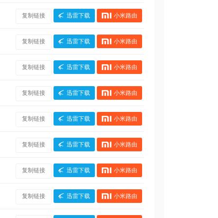
复制链接
迅雷下载
小米路由
复制链接
迅雷下载
小米路由
复制链接
迅雷下载
小米路由
复制链接
迅雷下载
小米路由
复制链接
迅雷下载
小米路由
复制链接
迅雷下载
小米路由
复制链接
迅雷下载
小米路由
复制链接
迅雷下载
小米路由