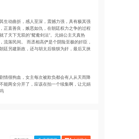
其生动曲折，感人至深，震撼力强，具有极其强
，正直善良，嫉恶如仇，在朝廷权力之争的过程
就了天下无双的"鸳鸯剑法"。元娟公主天真热
，流落民间。 而丞相高俨是个阴险至极的奸臣，
朝廷另建新政，还与胡太后狼狈为奸，最后又挟
剧情很狗血，女主每次被欺负都会有人从天而降
不能两全分开了，应该在拍一个续集啊，让元娟
呜