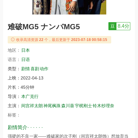
难破MG5 ナンバMG5
豆
8.4分
收录高清资源
22
个，最后更新于
2023-07-18 00:58:15
地区：
日本
语言：
日语
类型：
剧情
喜剧
动作
上映：
2022-04-13
片长：
45分钟
导演：
本广克行
主演：
间宫祥太朗
神尾枫珠
森川葵
宇梶刚士
铃木纱理奈
标签：
剧情简介· · · · · ·
强硬的不良一家——难破家的次子刚（间宫祥太朗饰）想放弃当