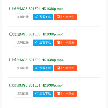
难破MG5.S01E04.HD1080p.mp4
复制链接
迅雷下载
小米路由
难破MG5.S01E03.HD1080p.mp4
复制链接
迅雷下载
小米路由
难破MG5.S01E02.HD1080p.mp4
复制链接
迅雷下载
小米路由
难破MG5.S01E01.HD1080p.mp4
复制链接
迅雷下载
小米路由