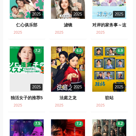
2025
2025
2025
仁心俱乐部
滤镜
对岸的家务事～这
就是我的生存之
2025
2025
2025
道！～
7.2
6.0
6.9
2025
2025
2025
独活女子的推荐5
法庭之龙
驻站
2025
2025
2025
7.5
7.2
8.2