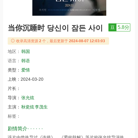
当你沉睡时 당신이 잠든 사이
豆
5.8分
收录高清资源
2
个，最后更新于
2024-08-07 12:03:03
地区：
韩国
语言：
韩语
类型：
爱情
上映：
2024-03-20
片长：
导演：
张允炫
主演：
秋瓷炫
李茂生
标签：
剧情简介· · · · · ·
该片由曾执导过《连接》、《爱的肢解》等片的张允炫导演执