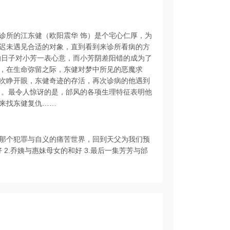
诊所的江东健（欧阳震华 饰）是个宅心仁厚，为
迟未遇见合适的对象，直到看到来诊所看病的方
的日子对小芳一表心意，而小芳阴差阳错的成为了
，在生命弥留之际，东健对梦中所见的恶魔求
次睁开眼，东健奇迹的存活，再次诊病的他遇到
）。最令人惊讶的是，邰风的各项生理特征表明他
来找东健复仇……
那个犯罪与自义的痛苦世界，回到天父为我们预
2.乔姨与惠妹母女的和好 3.最后一集芳芳与邰