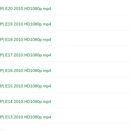
.E20.2010.HD1080p.mp4
.E19.2010.HD1080p.mp4
.E18.2010.HD1080p.mp4
.E17.2010.HD1080p.mp4
.E16.2010.HD1080p.mp4
.E15.2010.HD1080p.mp4
.E14.2010.HD1080p.mp4
.E13.2010.HD1080p.mp4