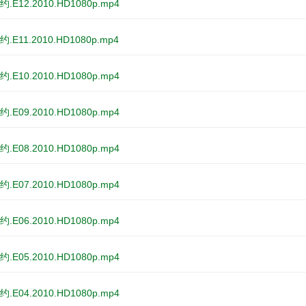
.E12.2010.HD1080p.mp4
.E11.2010.HD1080p.mp4
.E10.2010.HD1080p.mp4
.E09.2010.HD1080p.mp4
.E08.2010.HD1080p.mp4
.E07.2010.HD1080p.mp4
.E06.2010.HD1080p.mp4
.E05.2010.HD1080p.mp4
.E04.2010.HD1080p.mp4