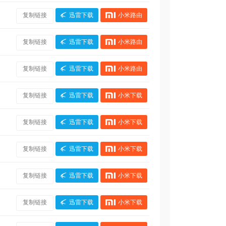
复制链接
迅雷下载
小米路由
复制链接
迅雷下载
小米路由
复制链接
迅雷下载
小米路由
复制链接
迅雷下载
小米下载
复制链接
迅雷下载
小米下载
复制链接
迅雷下载
小米下载
复制链接
迅雷下载
小米下载
复制链接
迅雷下载
小米下载