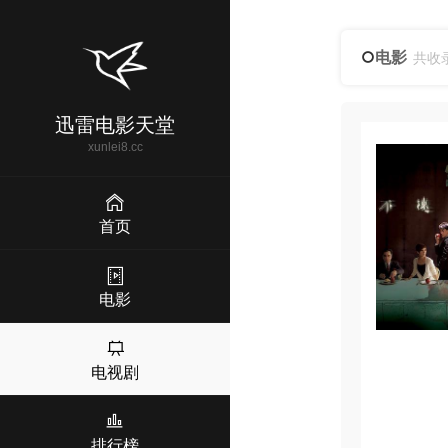
电影
共收
迅雷电影天堂
xunlei8.cc
首页
电影
电视剧
排行榜