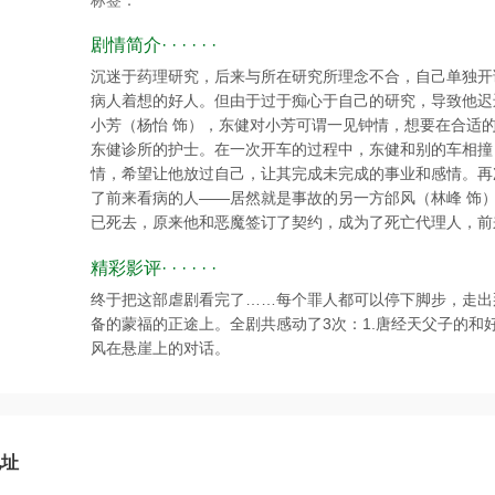
标签：
剧情简介· · · · · ·
沉迷于药理研究，后来与所在研究所理念不合，自己单独开
病人着想的好人。但由于过于痴心于自己的研究，导致他迟
小芳（杨怡 饰），东健对小芳可谓一见钟情，想要在合适
东健诊所的护士。在一次开车的过程中，东健和别的车相撞
情，希望让他放过自己，让其完成未完成的事业和感情。再
了前来看病的人——居然就是事故的另一方邰风（林峰 饰
已死去，原来他和恶魔签订了契约，成为了死亡代理人，前
精彩影评· · · · · ·
终于把这部虐剧看完了……每个罪人都可以停下脚步，走出
备的蒙福的正途上。全剧共感动了3次：1.唐经天父子的和好 
风在悬崖上的对话。
地址