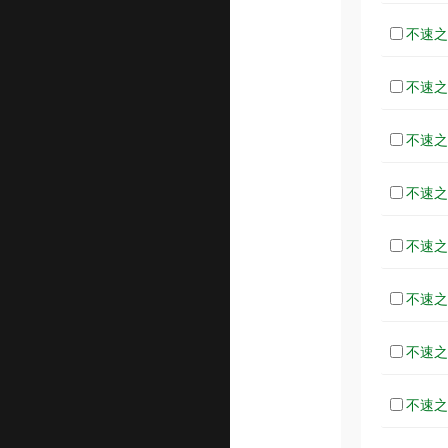
不速之约
不速之约
不速之约
不速之约
不速之约
不速之约
不速之约
不速之约