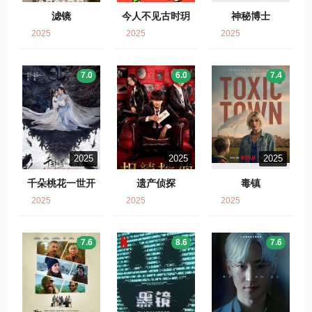
滤镜
今人不见古时玥
神秘博士
2025
2025
2025
7.0
6.0
7.4
2025
2025
2025
千朵桃花一世开
遗产侦探
毒镇
2025
2025
2025
7.6
8.6
7.6