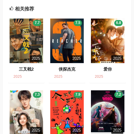
相关推荐
7.7
7.5
6.8
2025
2025
2025
三叉戟2
侠探杰克
爱你
2025
2025
2025
7.3
7.9
7.2
2025
2025
2025