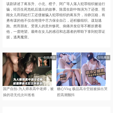
该剧讲述了蒋东升、小北、橙子、阿广等人落入犯罪组织被迫行
骗，经历生死危机后逃出的故事。陈震在剧中饰演为了还债、照
顾女儿而四处打工还债被骗入犯罪组织的蒋东升，冷静沉稳，有
勇有谋的他不仅在绝境中尽力保全自己，还积极组织、谋划逃
跑。然而朋友、受害人的意外惨死、病痛并发症等不断折磨着
他，一度绝望。最终在女儿的感召和志愿者的帮助下拿到犯罪证
据，逃离魔窟。