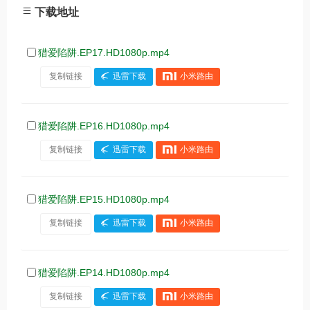
下载地址
猎爱陷阱.EP17.HD1080p.mp4
复制链接
迅雷下载
小米路由
猎爱陷阱.EP16.HD1080p.mp4
复制链接
迅雷下载
小米路由
猎爱陷阱.EP15.HD1080p.mp4
复制链接
迅雷下载
小米路由
猎爱陷阱.EP14.HD1080p.mp4
复制链接
迅雷下载
小米路由