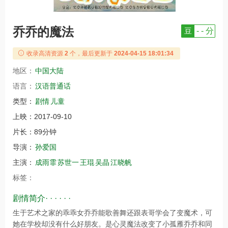
乔乔的魔法
豆
- - 分
收录高清资源
2
个，最后更新于
2024-04-15 18:01:34
地区：
中国大陆
语言：
汉语普通话
类型：
剧情
儿童
上映：
2017-09-10
片长：
89分钟
导演：
孙爱国
主演：
成雨霏
苏世一
王琨
吴晶
江晓帆
标签：
剧情简介· · · · · ·
生于艺术之家的乖乖女乔乔能歌善舞还跟表哥学会了变魔术，可
她在学校却没有什么好朋友。是心灵魔法改变了小孤雁乔乔和同