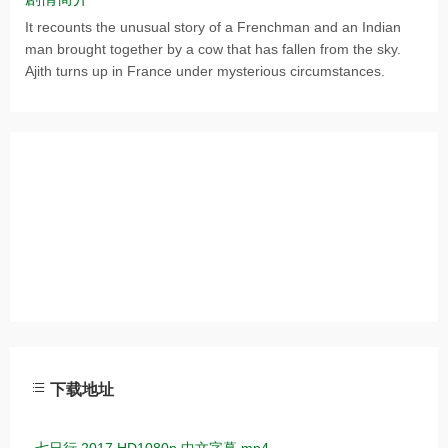
It recounts the unusual story of a Frenchman and an Indian
man brought together by a cow that has fallen from the sky.
Ajith turns up in France under mysterious circumstances.
下载地址
七日行.2017.HD1080p.中文字幕.mp4