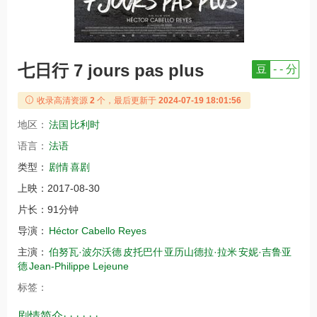
七日行 7 jours pas plus
豆
- - 分
收录高清资源
2
个，最后更新于
2024-07-19 18:01:56
地区：
法国
比利时
语言：
法语
类型：
剧情
喜剧
上映：
2017-08-30
片长：
91分钟
导演：
Héctor Cabello Reyes
主演：
伯努瓦·波尔沃德
皮托巴什
亚历山德拉·拉米
安妮·吉鲁亚
德
Jean-Philippe Lejeune
标签：
剧情简介· · · · · ·