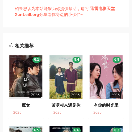
如果您认为本站能够为你提供帮助，请将
迅雷电影天堂
XunLei8.org
分享给你身边的小伙伴~
相关推荐
6.1
9.4
6.9
2025
2025
2025
魔女
苦尽柑来遇见你
有你的时光里
2025
2025
2025
6.5
6.6
8.2