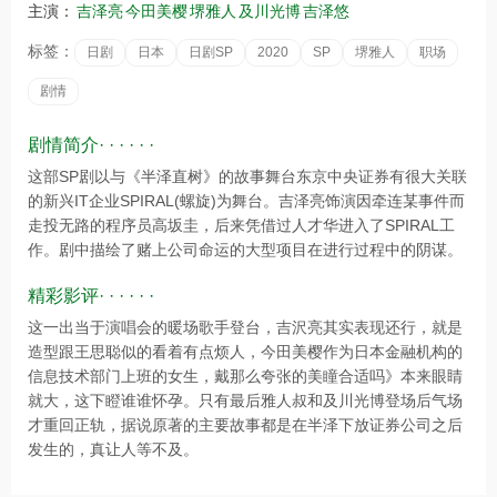
主演：
吉泽亮
今田美樱
堺雅人
及川光博
吉泽悠
标签：
日剧
日本
日剧SP
2020
SP
堺雅人
职场
剧情
剧情简介· · · · · ·
这部SP剧以与《半泽直树》的故事舞台东京中央证券有很大关联
的新兴IT企业SPIRAL(螺旋)为舞台。吉泽亮饰演因牵连某事件而
走投无路的程序员高坂圭，后来凭借过人才华进入了SPIRAL工
作。剧中描绘了赌上公司命运的大型项目在进行过程中的阴谋。
精彩影评· · · · · ·
这一出当于演唱会的暖场歌手登台，吉沢亮其实表现还行，就是
造型跟王思聪似的看着有点烦人，今田美樱作为日本金融机构的
信息技术部门上班的女生，戴那么夸张的美瞳合适吗》本来眼睛
就大，这下瞪谁谁怀孕。只有最后雅人叔和及川光博登场后气场
才重回正轨，据说原著的主要故事都是在半泽下放证券公司之后
发生的，真让人等不及。