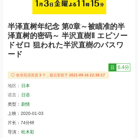
半泽直树年纪念 第0章～被瞄准的半
泽直树的密码～ 半沢直樹Ⅱ エピソー
ドゼロ 狙われた半沢直樹のパスワ
ード
豆
6.4分
收录高清资源
3
个，最后更新于
2021-09-16 22:38:17
地区：
日本
语言：
日语
类型：
剧情
上映：
2020-01-03
片长：
74分钟
导演：
松木彩