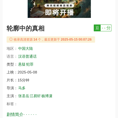
轮廓中的真相
豆
- - 分
收录高清资源
14
个，最后更新于
2025-05-15 00:07:26
地区：
中国大陆
语言：
汉语普通话
类型：
悬疑
犯罪
上映：
2025-05-08
片长：
15分钟
导演：
马多
主演：
张圣岳
江易轩
杨博潇
标签：
剧情简介· · · · · ·