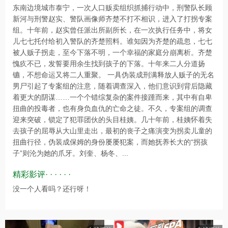
东南边境城市泰宁，一次人口贩卖组织抓捕行动中，刑警队长顾
新河与刑警赵实、警队画像师齐楚不打不相识，进入了打拐专案
组。十年前，赵实曾任派出所副所长，在一次执行任务中，将女
儿七七托付给初入警队的齐楚照料。谁知因为齐楚的疏忽，七七
被人贩子拐走，至今下落不明，一个幸福的家庭分崩离析。齐楚
愧疚不已，发誓要用余生找到孩子的下落。十年来二人分道扬
镳，不想命运又将二人重聚。 一具伪装成刑满释放人贩子的无名
男尸引起了专案组的注意，随着调查深入，他们意识到背后隐藏
着更大的阴谋……一个个错综复杂的案件接踵而来，其中有自卑
扭曲的投毒者，也有身负血仇的亡命之徒。不久，专案组的调查
迎来突破，锁定了犯罪团伙的头目桂姨。几十年前，桂姨怀着失
去孩子的屈辱从大山里走出，最初的丧子之痛演变为拐卖儿童的
扭曲行径，伪装成保姆的身份屡屡犯案，而她抚养长大的“拐孩
子”则沦为她的爪牙。刘奎、杨冬、...
精彩影评· · · · · ·
没一个人看吗？还行呀！