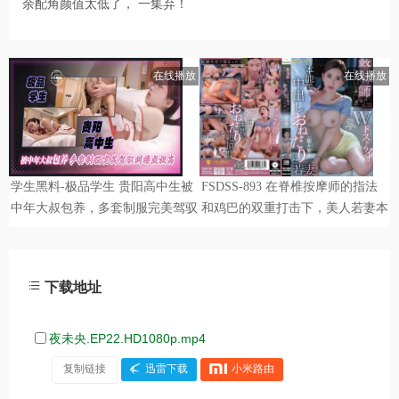
余配角颜值太低了， 一集弃！
下载地址
夜未央.EP22.HD1080p.mp4
复制链接
迅雷下载
小米路由