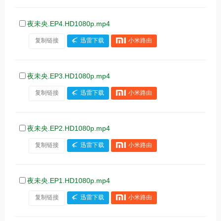
夜未央.EP4.HD1080p.mp4
复制链接
迅雷下载
小米路由
夜未央.EP3.HD1080p.mp4
复制链接
迅雷下载
小米路由
夜未央.EP2.HD1080p.mp4
复制链接
迅雷下载
小米路由
夜未央.EP1.HD1080p.mp4
复制链接
迅雷下载
小米路由