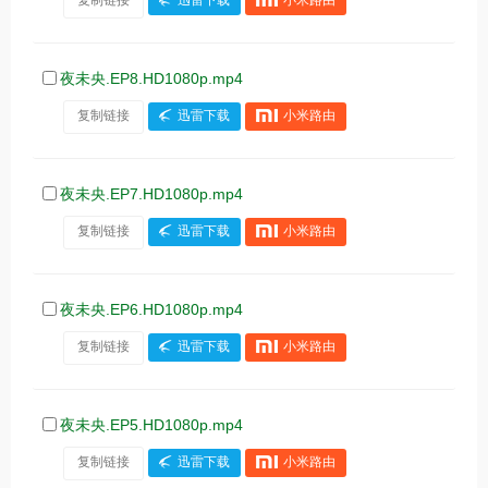
复制链接
迅雷下载
小米路由
夜未央.EP8.HD1080p.mp4
复制链接
迅雷下载
小米路由
夜未央.EP7.HD1080p.mp4
复制链接
迅雷下载
小米路由
夜未央.EP6.HD1080p.mp4
复制链接
迅雷下载
小米路由
夜未央.EP5.HD1080p.mp4
复制链接
迅雷下载
小米路由