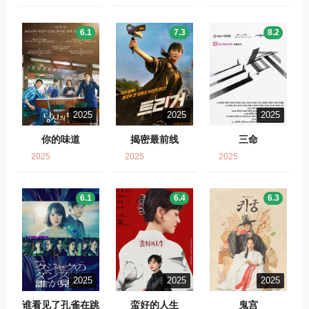
6.1
7.3
8.2
2025
2025
2025
你的味道
揭密最前线
三命
2025
2025
2025
6.1
6.4
6.3
2025
2025
2025
谁看见了孔雀在跳
蛮好的人生
鬼宫