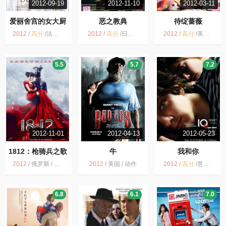
2012-09-19
2012-11-10
2012-03-11
爱丽舍宫的女大厨
恶之教典
待绽蔷薇
2012
/
高分
/
法国 / 喜剧 传记
2012
/
高分
/
日本 / 惊悚
2012
/
高分
/
美国 / 英国 / 剧情 情色
5.5
5.7
7.2
2012-11-01
2012-04-13
2012-05-23
1812：枪骑兵之歌
牛
我和你
2012
/
俄罗斯 / 历史 战争 冒险
2012
/
美国 / 动作
2012
/
高分
/
意大利 / 剧情
6.8
6.1
7.0