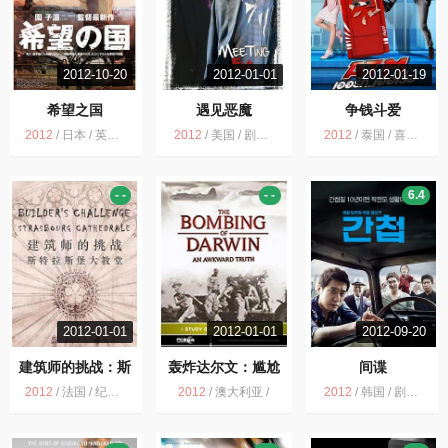
2012-10-20
2012-01-01
2012-01-19
希望之国
遇见恶魔
争钱斗爱
2012
/
日本 / 英国 / 德国 / 中国台湾 / 剧情
2012
/
美国 / 剧情 悬疑 犯罪
2012
/
泰国 / 喜剧 爱情
- -
- -
6.4
2012-01-01
2012-01-01
2012-09-20
建筑师的挑战：斯
轰炸达尔文：尴尬
间谍
特拉斯堡大教堂
的真相
2012
/
法国 / 纪录片
2012
/
澳大利亚 /
2012
/
韩国 / 剧情 喜剧 动作