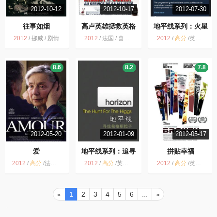
2012-10-12
2012-10-17
2012-07-30
往事如烟
高卢英雄拯救英格
地平线系列：火星
兰
任务
2012
/
挪威 / 剧情
2012
/
法国 / 喜剧 冒险
2012
/
高分
/
英国 / 纪录片
8.6
8.2
7.8
2012-05-20
2012-01-09
2012-05-17
爱
地平线系列：追寻
拼贴幸福
上帝粒子
2012
/
高分
/
法国 / 德国 / 奥地利 / 剧情 爱情
2012
/
高分
/
英国 / 纪录片
2012
/
高分
/
英国 / 剧情
«
1
2
3
4
5
6
...
»