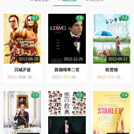
6.7
7.6
7.3
2012-08-29
2012-12-26
2012-05-12
贝城歹徒
路德维希二世
租赁猫
2012
/
美国 / 喜剧 动作 犯罪
2012
/
高分
/
德国 / 剧情 历史
2012
/
高分
/
日本 / 剧情
7.3
7.1
7.4