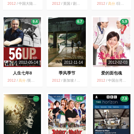
2012
/
中国大陆 / 日本 / 中国香港 / 中国台湾 / 剧情
2012
/
英国 / 剧情 运动
2012
/
高分
/
日本 / 剧情
9.4
6.7
5.9
2012-05-14
2012-11-14
2012-02-03
人生七年8
季风季节
爱的面包魂
2012
/
高分
/
英国 / 纪录片
2012
/
新加坡 / 剧情 悬疑
2012
/
中国台湾 / 剧情 喜剧 爱情
- -
6.6
7.9