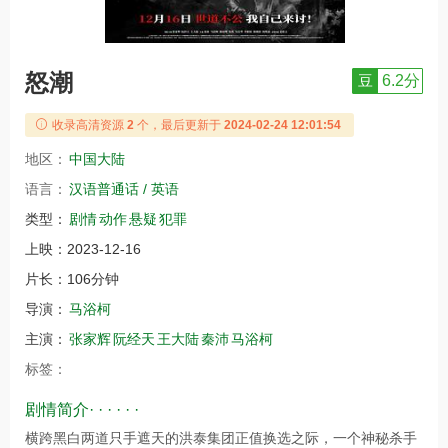
怒潮
豆
6.2分
收录高清资源
2
个，最后更新于
2024-02-24 12:01:54
地区：
中国大陆
语言：
汉语普通话 / 英语
类型：
剧情
动作
悬疑
犯罪
上映：
2023-12-16
片长：
106分钟
导演：
马浴柯
主演：
张家辉
阮经天
王大陆
秦沛
马浴柯
标签：
剧情简介· · · · · ·
横跨黑白两道只手遮天的洪泰集团正值换选之际，一个神秘杀手