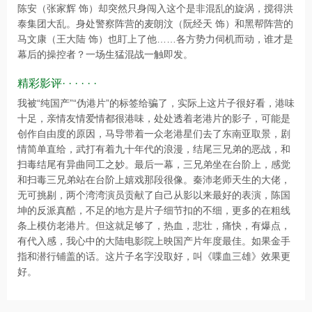
陈安（张家辉 饰）却突然只身闯入这个是非混乱的旋涡，搅得洪
泰集团大乱。身处警察阵营的麦朗汶（阮经天 饰）和黑帮阵营的
马文康（王大陆 饰）也盯上了他……各方势力伺机而动，谁才是
幕后的操控者？一场生猛混战一触即发。
精彩影评· · · · · ·
我被“纯国产”“伪港片”的标签给骗了，实际上这片子很好看，港味
十足，亲情友情爱情都很港味，处处透着老港片的影子，可能是
创作自由度的原因，马导带着一众老港星们去了东南亚取景，剧
情简单直给，武打有着九十年代的浪漫，结尾三兄弟的恶战，和
扫毒结尾有异曲同工之妙。最后一幕，三兄弟坐在台阶上，感觉
和扫毒三兄弟站在台阶上嬉戏那段很像。秦沛老师天生的大佬，
无可挑剔，两个湾湾演员贡献了自己从影以来最好的表演，陈国
坤的反派真酷，不足的地方是片子细节扣的不细，更多的在粗线
条上模仿老港片。但这就足够了，热血，悲壮，痛快，有爆点，
有代入感，我心中的大陆电影院上映国产片年度最佳。如果金手
指和潜行铺盖的话。这片子名字没取好，叫《喋血三雄》效果更
好。