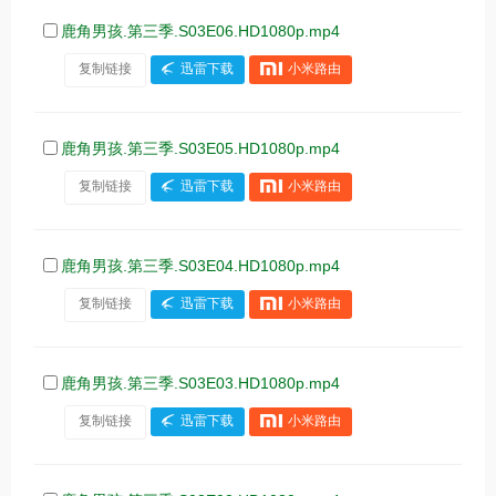
鹿角男孩.第三季.S03E06.HD1080p.mp4
复制链接
迅雷下载
小米路由
鹿角男孩.第三季.S03E05.HD1080p.mp4
复制链接
迅雷下载
小米路由
鹿角男孩.第三季.S03E04.HD1080p.mp4
复制链接
迅雷下载
小米路由
鹿角男孩.第三季.S03E03.HD1080p.mp4
复制链接
迅雷下载
小米路由