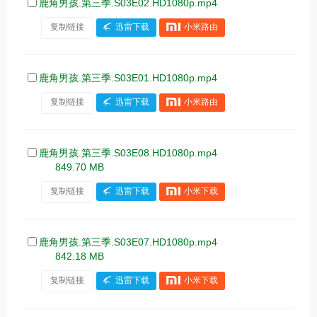
鹿角男孩.第三季.S03E02.HD1080p.mp4
复制链接
迅雷下载
小米路由
鹿角男孩.第三季.S03E01.HD1080p.mp4
复制链接
迅雷下载
小米路由
鹿角男孩.第三季.S03E08.HD1080p.mp4
849.70 MB
复制链接
迅雷下载
小米下载
鹿角男孩.第三季.S03E07.HD1080p.mp4
842.18 MB
复制链接
迅雷下载
小米下载