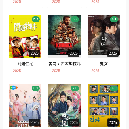
2025
2025
2025
6.3
8.2
6.1
2025
2025
2025
问题住宅
警网：西孟加拉邦
魔女
篇
2025
2025
2025
6.1
7.6
6.9
2025
2025
2025