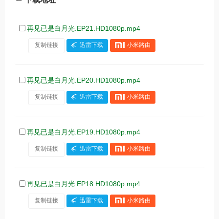
再见已是白月光.EP21.HD1080p.mp4
复制链接
迅雷下载
小米路由
再见已是白月光.EP20.HD1080p.mp4
复制链接
迅雷下载
小米路由
再见已是白月光.EP19.HD1080p.mp4
复制链接
迅雷下载
小米路由
再见已是白月光.EP18.HD1080p.mp4
复制链接
迅雷下载
小米路由