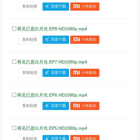
复制链接
迅雷下载
小米路由
再见已是白月光.EP8.HD1080p.mp4
复制链接
迅雷下载
小米路由
再见已是白月光.EP7.HD1080p.mp4
复制链接
迅雷下载
小米路由
再见已是白月光.EP6.HD1080p.mp4
复制链接
迅雷下载
小米路由
再见已是白月光.EP5.HD1080p.mp4
复制链接
迅雷下载
小米路由