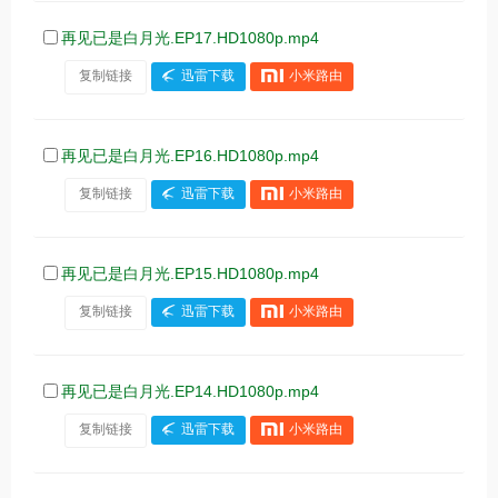
再见已是白月光.EP17.HD1080p.mp4
复制链接
迅雷下载
小米路由
再见已是白月光.EP16.HD1080p.mp4
复制链接
迅雷下载
小米路由
再见已是白月光.EP15.HD1080p.mp4
复制链接
迅雷下载
小米路由
再见已是白月光.EP14.HD1080p.mp4
复制链接
迅雷下载
小米路由