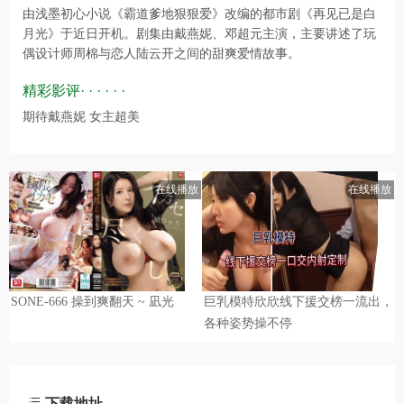
由浅墨初心小说《霸道爹地狠狠爱》改编的都市剧《再见已是白
月光》于近日开机。剧集由戴燕妮、邓超元主演，主要讲述了玩
偶设计师周棉与恋人陆云开之间的甜爽爱情故事。
精彩影评· · · · · ·
期待戴燕妮 女主超美
下载地址