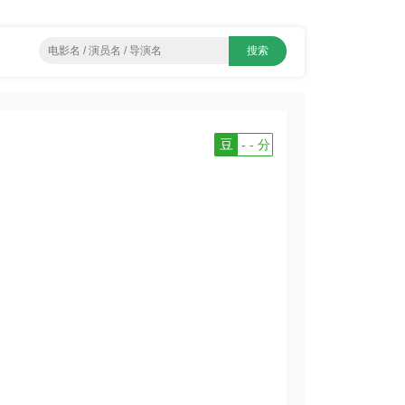
豆
- - 分