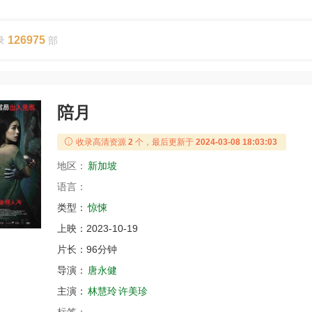
126975
录
部
陪月
收录高清资源
2
个，最后更新于
2024-03-08 18:03:03
地区：
新加坡
语言：
类型：
惊悚
上映：
2023-10-19
片长：
96分钟
导演：
唐永健
主演：
林慧玲
许美珍