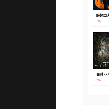
侠探杰
2025
白莲花
6.
2025