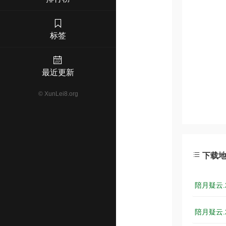
标签
最近更新
©
XunLei8.org
下载
陪月疑云.2
陪月疑云.