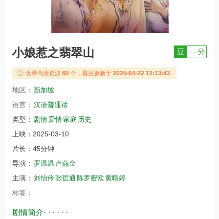
小娘惹之翡翠山
豆
- - 分
收录高清资源
60
个，最后更新于
2025-04-22 12:13:43
地区：
新加坡
语言：
汉语普通话
类型：
剧情
爱情
家庭
历史
上映：
2025-03-10
片长：
45分钟
导演：
罗温温
卢燕金
主演：
刘怡伶
张哲通
陈罗密欧
黄暄婷
标签：
剧情简介· · · · · ·