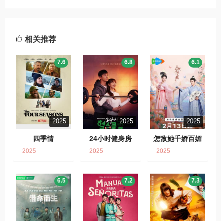
相关推荐
7.6
6.8
6.1
2025
2025
2025
四季情
24小时健身房
怎敌她千娇百媚
2025
2025
2025
6.5
7.2
7.3