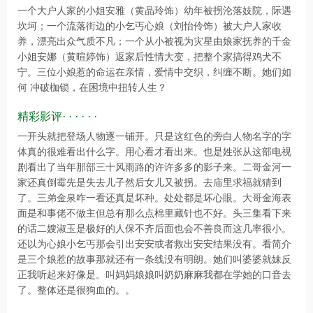
一个大户人家的小姐安雅（黄晶玲饰）幼年被拐沦落妓院，际遇
坎坷；一个流落街边的小乞丐心娘（刘怡伶饰）被大户人家收
养，漂亮出众气质不凡；一个从小被视为灾星由娘家抚养的千金
小姐安娜（黄暄婷饰）返家后性情大变，把整个家搞得鸡犬不
宁。三位小娘惹的命运在亲情，爱情中交织，纠缠不断。她们如
何 冲破枷锁，在困境中扭转人生？
精彩影评· · · · · ·
一开头就把登场人物逐一铺开。只是这红色的旁白人物名字的字
体真的很难看出什么字。用心看才看出来。也是姓张从这部电视
剧看出了当年那部三十风雨路的许许多多的影子来。二哥金河一
家还真倒霉先是失去儿子然后女儿又被拐。去庙里求福就猜到
了。三弟金泉咋一看还真是坏种。处处都是坏心眼。大哥金海表
面是和事佬不做主但总有那么点棉里藏针也不好。头三集看下来
的话二嫂淑玉是极好的人保不齐后面也会不善良而这几率很小。
还以为心娘小乞丐那会引出安安或者救出安安结果没有。看简介
是三个娘惹的故事那就还有一条线没有明朗。她们叫婆婆就妹反
正我听起来好像是。叫妈妈娘娘叫奶奶麻麻我都在学她的口音去
了。整体还是很狗血的。。