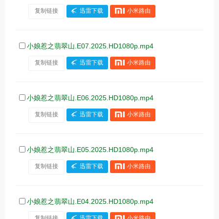
复制链接
迅雷下载
小米路由
小娘惹之翡翠山.E07.2025.HD1080p.mp4
复制链接
迅雷下载
小米路由
小娘惹之翡翠山.E06.2025.HD1080p.mp4
复制链接
迅雷下载
小米路由
小娘惹之翡翠山.E05.2025.HD1080p.mp4
复制链接
迅雷下载
小米路由
小娘惹之翡翠山.E04.2025.HD1080p.mp4
复制链接
迅雷下载
小米路由