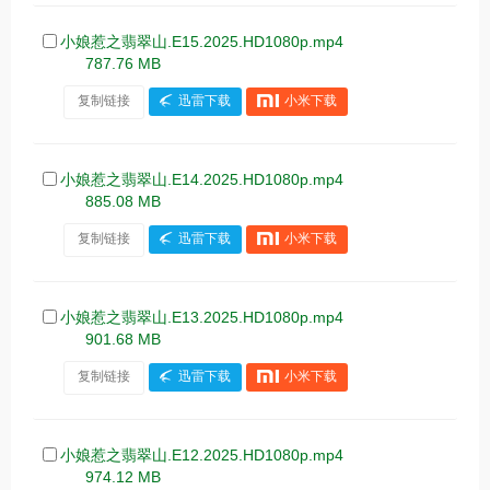
小娘惹之翡翠山.E15.2025.HD1080p.mp4
787.76 MB
复制链接
迅雷下载
小米下载
小娘惹之翡翠山.E14.2025.HD1080p.mp4
885.08 MB
复制链接
迅雷下载
小米下载
小娘惹之翡翠山.E13.2025.HD1080p.mp4
901.68 MB
复制链接
迅雷下载
小米下载
小娘惹之翡翠山.E12.2025.HD1080p.mp4
974.12 MB