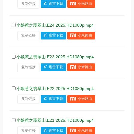
复制链接
迅雷下载
小米路由
小娘惹之翡翠山.E24.2025.HD1080p.mp4
复制链接
迅雷下载
小米路由
小娘惹之翡翠山.E23.2025.HD1080p.mp4
复制链接
迅雷下载
小米路由
小娘惹之翡翠山.E22.2025.HD1080p.mp4
复制链接
迅雷下载
小米路由
小娘惹之翡翠山.E21.2025.HD1080p.mp4
复制链接
迅雷下载
小米路由