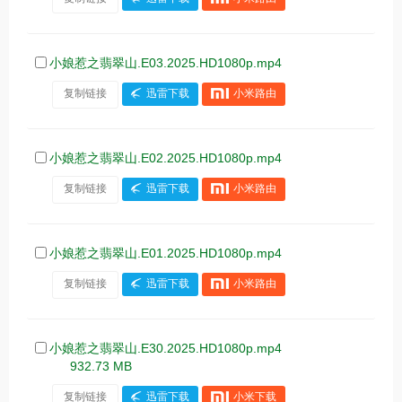
小娘惹之翡翠山.E03.2025.HD1080p.mp4
复制链接
迅雷下载
小米路由
小娘惹之翡翠山.E02.2025.HD1080p.mp4
复制链接
迅雷下载
小米路由
小娘惹之翡翠山.E01.2025.HD1080p.mp4
复制链接
迅雷下载
小米路由
小娘惹之翡翠山.E30.2025.HD1080p.mp4
932.73 MB
复制链接
迅雷下载
小米下载