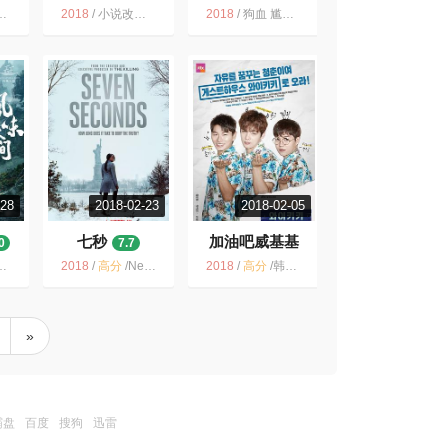
キス
2018
/
小说改编 古装 斗破 玄幻 武侠 奇幻 辣眼睛 2018
2018
/
狗血 尴尬 爱情 电视剧 职场 都市 湖南卫视 2018
-28
2018-02-23
2018-02-05
七秒
加油吧威基基
0
7.7
8.6
2018
/
高分
/
Netflix 美剧 犯罪 悬疑 美国 2018 种族 剧情
2018
/
高分
/
韩国 / 剧情 喜剧
»
霸盘
百度
搜狗
迅雷