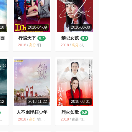
-10
2018-04-09
2018-08-08
花园
行骗天下
禁忌女孩
8.7
8.3
2018
/
高分
/
日剧 長澤雅美 喜剧 日本 搞笑 犯罪 2018 电视剧
2018
/
高分
/
人性 泰剧 泰国 悬疑 惊悚 犯罪 黑色幽默 青春
-12
2018-11-22
2018-03-01
人不彪悍枉少年
烈火如歌
5.9
7.4
2018
/
高分
/
青春 校园 成长 温暖 回忆 爱情 网络剧 温情
2018
/
古装 电视剧 爱情 小说改编 武侠 2018 奇幻 中国大陆