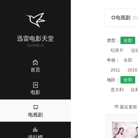
电视剧
共
迅雷电影天堂
类型：
全部
xunlei8.cc
纪录片
运
年份：
全部
首页
2011
2010
地区：
全部
意大利
比
电影
最近更新
电视剧
排行榜