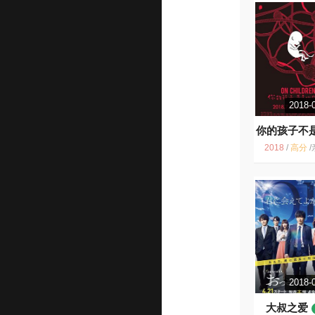
2018-
你的孩子不
孩子
8.
2018
/
高分
/
亲子关系 教育 台湾 
2018-
大叔之爱