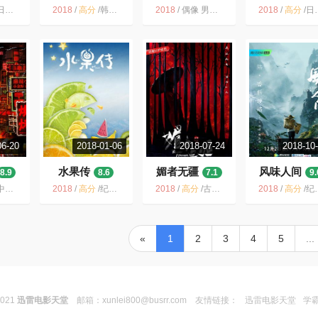
ザ・フラン
本 田中圭 BL 林遣都 2018
2018
/
高分
/
韩国 恐怖 驱魔 惊悚 悬疑 鬼神 犯罪 2018
2018
/
偶像 男团 综艺 选秀 真人秀 青春 2018 小鲜肉
2018
/
高分
/
日本 动画 日漫 科幻 机战 二次元 青春 剧情
7.7
06-20
2018-01-06
2018-07-24
2018-10
水果传
媚者无疆
风味人间
8.9
8.6
7.1
9.
陆 / 纪录片
2018
/
高分
/
纪录片 水果 美食 【纪录片】 饮食 中国大陆 2018 文艺
2018
/
高分
/
古装 武侠 爱情 小说改编 网剧 古代 剧情 奇幻
2018
/
高分
/
纪录片 美食 饮食 文化 舌尖1的感觉又回来了 中国大陆 纪实 2018
«
1
2
3
4
5
...
2021
迅雷电影天堂
邮箱：
xunlei800@busrr.com
友情链接：
迅雷电影天堂
学