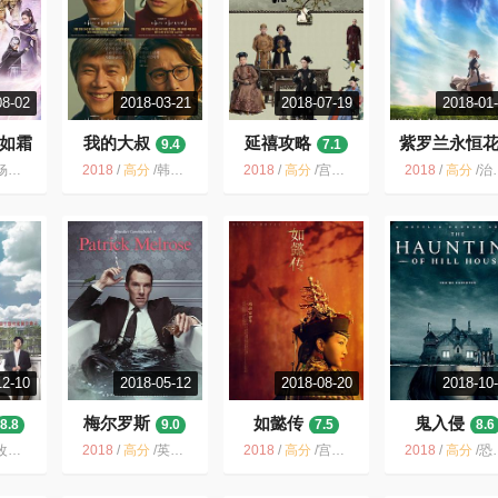
08-02
2018-03-21
2018-07-19
2018-01
如霜
我的大叔
延禧攻略
紫罗兰永恒
9.4
7.1
9.0
 仙侠言情 古装 爱情 国产电视剧 小说改编
2018
/
高分
/
韩国 / 剧情
2018
/
高分
/
宫斗 古装 宫廷 良心剧 电视剧 2018 剧情 中国大陆
2018
/
高分
/
治愈 动画 日本 日漫 文艺 爱情 二次元 战争
12-10
2018-05-12
2018-08-20
2018-10
梅尔罗斯
如懿传
鬼入侵
8.8
9.0
7.5
8.6
产 社会 励志 成长 人性 中国大陆
2018
/
高分
/
英剧 卷福 人性 英国 BenedictCumberbatch 剧情 小说改编 电视剧
2018
/
高分
/
宫斗 古装 良心剧 宫廷 国产剧 女性 小说改编 2018
2018
/
高分
/
恐怖 惊悚 悬疑 美国 灵异 鬼屋 家庭 亲情