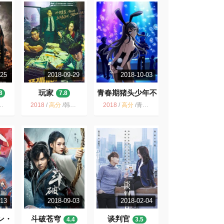
-25
2018-09-29
2018-10-03
玩家
青春期猪头少年不
8
7.8
做兔女郎学姐的梦
2018
/
高分
/
韩国 犯罪 动作 骗局 复仇 黑色幽默 2018 剧情
2018
/
高分
/
青春 恋爱 校园 日本 动画 爱情 日漫 轻小说
9.0
-13
2018-09-03
2018-02-04
ン・
斗破苍穹
谈判官
4.4
3.5