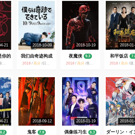
04-21
2018-10-09
2018-10-19
2018-01
是你的
我们由奇迹构成
夜魔侠
和平饭店
9.3
7.
6
8.9
台剧 家庭 黑色幽默 电视剧 魔幻现实
2018
/
高分
/
日本 / 剧情
2018
/
高分
/
美国 / 剧情 动作 犯罪
2018
/
高分
/
谍战 悬疑 推理 电视剧 中国大陆 黑色幽默 剧情 雷佳音，李光洁
04-21
2018-09-12
2018-01-19
2018-01
鬼客
偶像练习生
ダーリン・イ
8.2
7.9
6.3