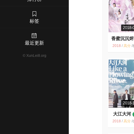
标签
2018-
香蜜沉沉烬
最近更新
7.8
2018
/
高分
/
杨紫 香蜜沉沉烬如霜 邓伦
©
XunLei8.org
2018-
大江大河
2018
/
高分
/
改革开放 良心剧 国