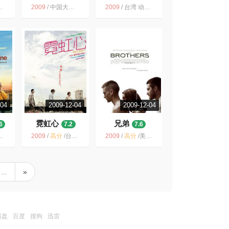
4.7
2009
/
中国大陆 / 中国香港 / 喜剧 悬疑 古装
2009
/
台湾 动作 冒险 中国 2009 香港 魔幻 剧情
-04
2009-12-04
2009-12-04
霓虹心
兄弟
6
7.2
7.6
2009
/
高分
/
台湾 瑞典 青春 同志 霓虹心 爱情 同性 2009
2009
/
高分
/
美国 / 剧情 惊悚 战争
...
»
霸盘
百度
搜狗
迅雷