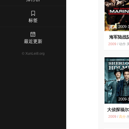
标签
2009-
海军陆战
最近更新
2
5.4
2009
/
动作 美国 美国电影 海军陆战队员2 暴力 2009 犯
©
XunLei8.org
2009-
大侦探福尔
7.7
2009
/
高分
/
推理 悬疑 美国 动