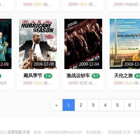
Levitt
2009
/
高分
/
励志 传记 美国 剧情 曼德拉 体育 2009 历史
2009
/
高分
/
音乐 美国 剧情 美国电影 JeffBridges 2009 狂野之心 MaggieGyllenhaal
2009
/
HilaryDuff 青春 美国 成长 美国电影 爱情 2009 励志
12-09
2009-12-08
2009-12-04
2009-12
飓风季节
激战运钞车
天伦之旅
7.4
5.7
8.
 动作
2009
/
高分
/
美国 / 剧情 运动
2009
/
犯罪 动作 美国 剧情 装甲车 人性 警匪 暴力
2009
/
高分
/
亲情 家庭 美国 温情 感人 人生 剧情 2009
«
1
2
3
4
5
6
2021
迅雷电影天堂
邮箱：
xunlei800@busrr.com
友情链接：
迅雷电影天堂
学