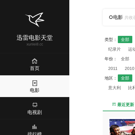
电影
共收
迅雷电影天堂
类型：
全部
xunlei8.cc
纪录片
运
年份：
全部
首页
2011
2010
地区：
全部
意大利
比
电影
最近更新
电视剧
排行榜