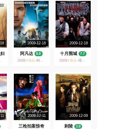
-18
2009-12-18
2009-12-18
夫妇
阿凡达
十月围城
8.8
7.7
2009
/
高分
/
科幻 3D 美国 震撼 IMAX 史诗 特效 战争
2009
/
高分
/
香港 动作 历史 剧情 感人 2009 史诗 内地
-11
2009-12-11
2009-12-09
三枪拍案惊奇
刺陵
3.9