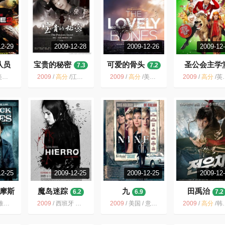
12-29
2009-12-28
2009-12-26
2009-12
队员
宝贵的秘密
可爱的骨头
圣公会主学
7.3
7.2
7.9
罪 电影
2009
/
高分
/
江一燕 关于人生与命运的故事 中国电影 爱情 祖峰 剧情 中国 感动
2009
/
高分
/
美国 可爱的骨头 亲情 剧情 美国电影 犯罪 家庭 PeterJackson
2009
/
高分
/
英国 / 喜剧
12-25
2009-12-25
2009-12-25
2009-12
摩斯
魔岛迷踪
九
田禹治
6.2
6.9
7.2
作 犯罪 黑色幽默 2009 喜剧
2009
/
西班牙 悬疑 惊悚 母爱 西班牙电影 剧情 2009 女性
2009
/
美国 / 意大利 / 剧情 爱情 歌舞
2009
/
高分
/
韩国电影 韩国 奇幻 姜东元 林秀晶 动作 田禹治 喜剧