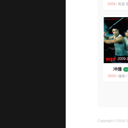
6.5
2009
/
美国 喜剧 女性 美国电影 黑色幽默 剧情 2009 JosephGordon-
2009-
冲撞
- -
2009
/
越南 /
Copyright © 2016-