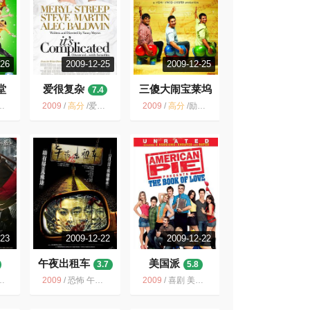
-26
2009-12-25
2009-12-25
堂
爱很复杂
三傻大闹宝莱坞
7.4
9.2
2009
/
高分
/
爱情 美国 MerylStreep 喜剧 美国电影 梅丽尔·斯特里普 2009 电影
2009
/
高分
/
励志 印度 喜剧 搞笑 人生 宝莱坞 经典 成长
-23
2009-12-22
2009-12-22
午夜出租车
美国派
3.7
5.8
2009
/
恐怖 午夜出租车 惊悚 中国 2009 香港 悬疑 有一个人叫陈小春
2009
/
喜剧 美国 美国派 青春 美国电影 性 恶搞青春性喜剧 2009