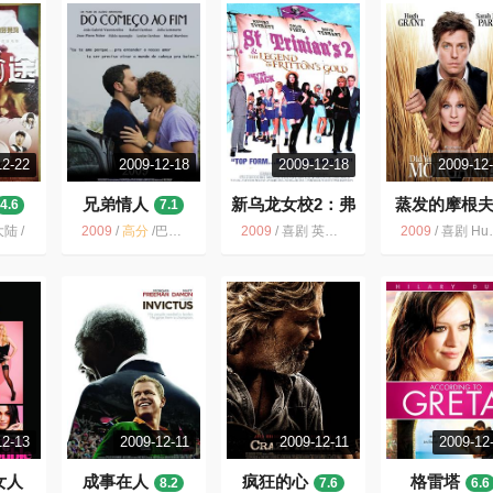
12-22
2009-12-18
2009-12-18
2009-12
兄弟情人
新乌龙女校2：弗
蒸发的摩根
4.6
7.1
里顿的黄金的传奇
6.2
陆 /
2009
/
高分
/
巴西 同志 同性 爱情 兄弟 GAY 兄弟爱 巴西电影
2009
/
喜剧 英国 青春 英国电影 ColinFirth 2009 校园 电影
2009
/
喜剧 HughGrant 美国 爱情 SarahJessicaParker 美国电影 2009 电影
6.4
12-13
2009-12-11
2009-12-11
2009-12
女人
成事在人
疯狂的心
格雷塔
8.2
7.6
6.6