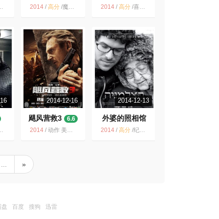
之战
3
8.5
7.2
2014
/
高分
/
魔幻 美国 史诗 奇幻 指环王前传 魔戒 冒险 经典
2014
/
高分
/
喜剧 奇幻 美国 搞笑 冒险 魔幻 2014 电影
-16
2014-12-16
2014-12-13
飓风营救3
外婆的照相馆
6.6
9.2
2014
/
动作 美国 特工 犯罪 2015 LiamNeeson 法国 剧情
2014
/
高分
/
纪录片 以色列 照相馆 紀錄片 德国 文艺 温情 摄影
...
»
霸盘
百度
搜狗
迅雷