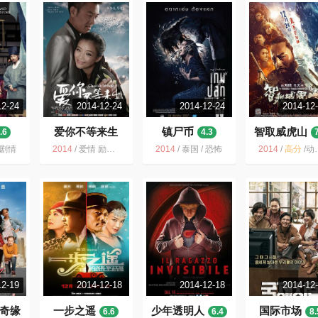
12-24
2014-12-24
2014-12-24
2014-12
爱你不等来生
镇尸币
智取威虎山
.6
4.3
3.3
 剧情
2014
/
爱情 励志 都市 喜剧 坑爹 陈赫 杨颖 剧情
2014
/
泰国 / 恐怖
2014
/
高分
/
动作 战争 历史 中国大陆 革命 剧情 2014 林海雪原
12-19
2014-12-18
2014-12-18
2014-12
奇缘
一步之遥
少年透明人
国际市场
6.6
6.4
8.