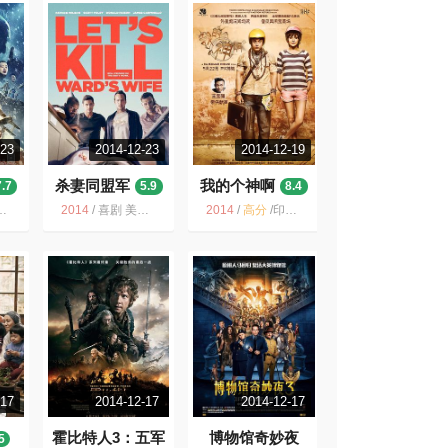
-23
2014-12-23
2014-12-19
杀妻同盟军
我的个神啊
7.7
5.9
8.4
2014
/
喜剧 美国 黑色幽默 犯罪 荒诞 2014 美国电影 电影
2014
/
高分
/
印度 宗教 喜剧 搞笑 爱情 奇幻 人性 剧情
-17
2014-12-17
2014-12-17
霍比特人3：五军
博物馆奇妙夜
5