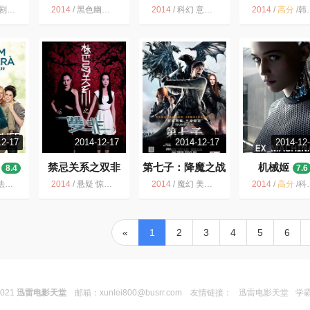
乐 家庭
2014
/
黑色幽默 喜剧 中国大陆 2014 歌舞 荒诞 用力过猛 看不懂
2014
/
科幻 意大利 奇幻 青春 超能力 意大利电影 喜剧 2014
2014
/
高分
/
韩国 韩国电影 历史 亲情 黄政民 剧情 家庭 温情
12-17
2014-12-17
2014-12-17
2014-12
禁忌关系之双非
第七子：降魔之战
机械姬
8.4
7.6
3.2
5.1
成长 喜剧 法国电影 音乐 亲情
2014
/
悬疑 惊悚 刘昕亮 2014 大陆 剧情 网络电影 犯罪
2014
/
魔幻 美国 奇幻 冒险 2015 科幻 动作 剧情
2014
/
高分
/
科幻 人工智能 悬疑 美国 惊悚 英国 2015 剧情
«
1
2
3
4
5
6
2021
迅雷电影天堂
邮箱：
xunlei800@busrr.com
友情链接：
迅雷电影天堂
学