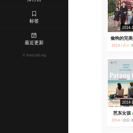
标签
2014-
偷狗的完美
最近更新
7.3
2014
/
高分
/
韩国 温情 韩国电影
©
XunLei8.org
2014-
芭东女孩
2014
/
德国 泰国 LGBT 爱情 马克斯·毛夫 德国电影 喜