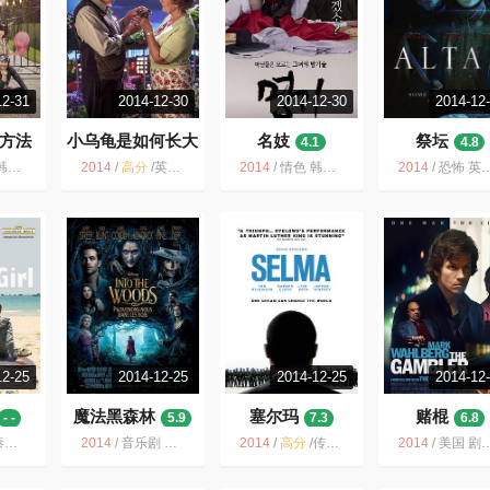
12-31
2014-12-30
2014-12-30
2014-12
方法
小乌龟是如何长大
名妓
祭坛
4.1
4.8
的
7.8
 喜剧 家庭 剧情 2014 儿童
2014
/
高分
/
英国 喜剧 爱情 温情 英国电影 DustinHoffman 2015 JudiDench
2014
/
情色 韩国 韩国电影 韩剧 爱情 电影 韩国R级 2014
2014
/
恐怖 英国 惊悚 悬疑 宗教 2014 英国电影 灵魔
12-25
2014-12-25
2014-12-25
2014-12
魔法黑森林
塞尔玛
赌棍
- -
5.9
7.3
6.8
剧 剧情
2014
/
音乐剧 美国 奇幻 童话 歌舞 魔幻 2014 Disney
2014
/
高分
/
传记 美国 历史 2014 剧情 美国电影 英国 政治
2014
/
美国 剧情 心理 赌片 2014 人性 犯罪 生活