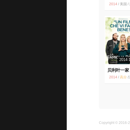
6.5
2014
/
美国 / 剧情 喜剧 音
2014-
贝利叶一家
2014
/
高分
/
法国 家庭 温情 
Copyright © 2016-