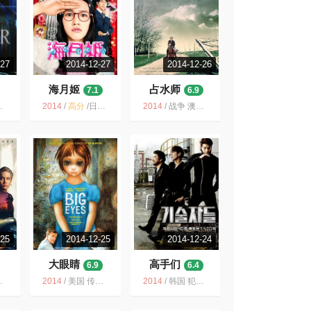
-27
2014-12-27
2014-12-26
海月姬
占水师
7.1
6.9
2014
/
高分
/
日本 / 喜剧
2014
/
战争 澳大利亚 剧情 土耳其 罗素·克劳 历史 美国 亲情
-25
2014-12-25
2014-12-24
大眼睛
高手们
6.9
6.4
2014
/
美国 传记 剧情 2014 艺术 女性 人性 黑色幽默
2014
/
韩国 犯罪 韩国电影 金宇彬 动作 李玹雨 2014 电影