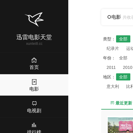
电影
共收
迅雷电影天堂
类型：
全部
xunlei8.cc
纪录片
运
年份：
全部
首页
2011
2010
地区：
全部
意大利
比
电影
最近更新
电视剧
排行榜