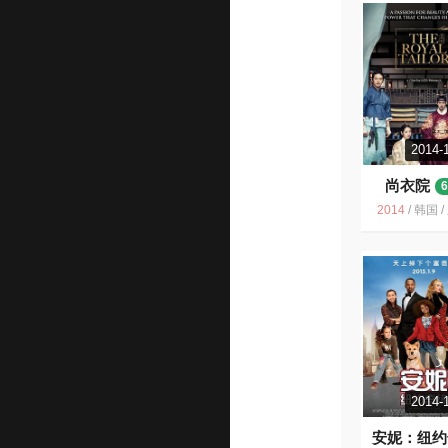
2014-
尚衣院
6
2014
/
韩国 /
2014-
安妮：纽约